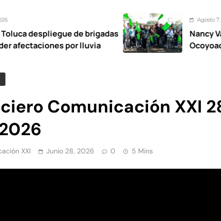
Agosto 7, 2026
egue de brigadas
Nancy Valdez respalda 
s por lluvia
Ocoyoacac tendrá su p
iciero Comunicación XXI 2
2026
ación XXI
Junio 28, 2026
0
5 Mins