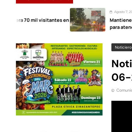
Agosto 7, 2026
l visitantes en
Mantiene Toluca despli
para atender afectacione
Noticiero
Not
06-
Comunic