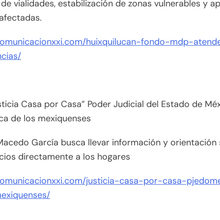
 de vialidades, estabilización de zonas vulnerables y a
 afectadas.
/comunicacionxxi.com/huixquilucan-fondo-mdp-atend
cias/
ticia Casa por Casa” Poder Judicial del Estado de Mé
ca de los mexiquenses
acedo García busca llevar información y orientación
icios directamente a los hogares
/comunicacionxxi.com/justicia-casa-por-casa-pjedom
exiquenses/