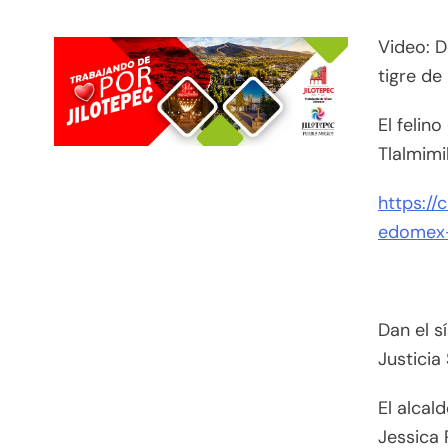
Video: D
tigre de
El felin
Tlalmimi
https:/
edomex
Dan el s
Justicia
El alcal
Jessica 