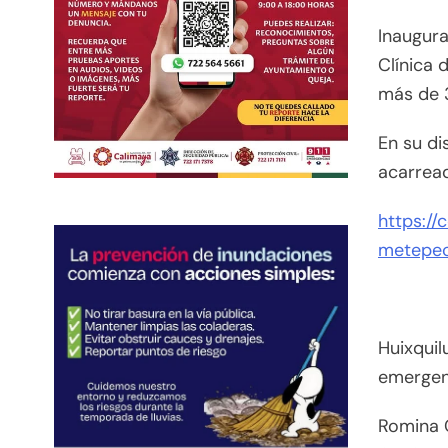
Inaugura
Clínica 
más de 
En su di
acarread
https://
metepe
Huixquil
emergen
Romina 