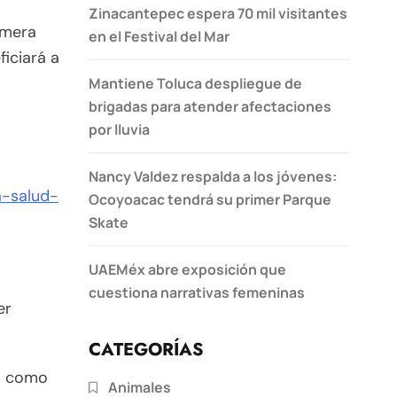
Zinacantepec espera 70 mil visitantes
imera
en el Festival del Mar
ficiará a
Mantiene Toluca despliegue de
brigadas para atender afectaciones
por lluvia
Nancy Valdez respalda a los jóvenes:
a-salud-
Ocoyoacac tendrá su primer Parque
Skate
UAEMéx abre exposición que
cuestiona narrativas femeninas
er
CATEGORÍAS
as como
Animales