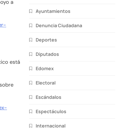
poyo a
Ayuntamientos
er-
Denuncia Ciudadana
Deportes
Diputados
xico está
Edomex
Electoral
 sobre
Escándalos
ex-
Espectáculos
Internacional