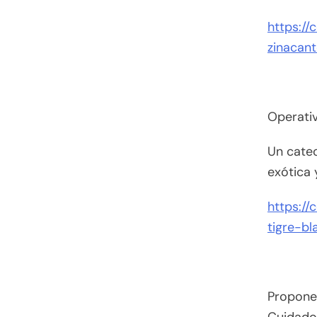
https:/
zinacan
Operativ
Un cateo
exótica
https:/
tigre-b
Propone 