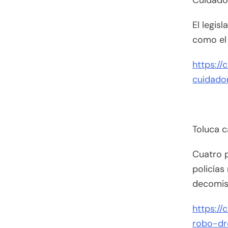
Cuidado
El legis
como el 
https:/
cuidado
Toluca c
Cuatro p
policías
decomisa
https:/
robo-dr