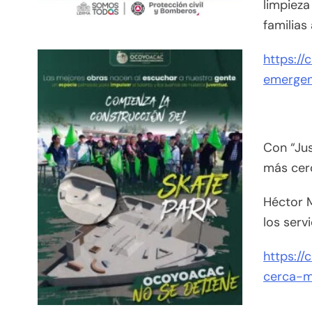
limpieza
familias
https:/
emergen
Con “Jus
más cer
Héctor M
los serv
https:/
cerca-m