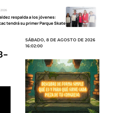
Agosto 7, 2026
a los jóvenes:
UAEMéx abre exposic
rimer Parque Skate
narrativas femeninas
SÁBADO, 8 DE AGOSTO DE 2026
16:02:01
8-