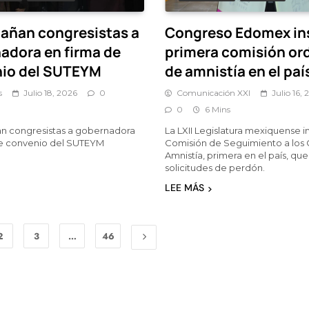
ñan congresistas a
Congreso Edomex in
adora en firma de
primera comisión ord
io del SUTEYM
de amnistía en el paí
s
Julio 18, 2026
0
Comunicación XXI
Julio 16,
0
6 Mins
 congresistas a gobernadora
La LXII Legislatura mexiquense in
de convenio del SUTEYM
Comisión de Seguimiento a los
Amnistía, primera en el país, que
solicitudes de perdón.
LEE MÁS
2
3
…
46