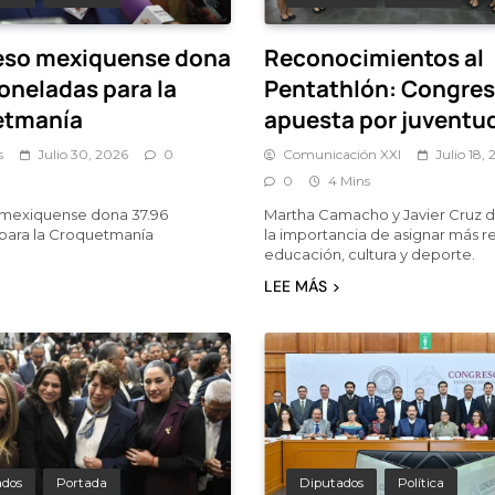
so mexiquense dona
Reconocimientos al
oneladas para la
Pentathlón: Congre
etmanía
apuesta por juventu
s
Julio 30, 2026
0
Comunicación XXI
Julio 18,
0
4 Mins
mexiquense dona 37.96
Martha Camacho y Javier Cruz 
para la Croquetmanía
la importancia de asignar más r
educación, cultura y deporte.
LEE MÁS
ados
Portada
Diputados
Política