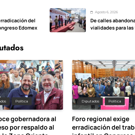
Agosto 6, 2026
De calles abandonadas a mejores
vialidades para las familias de San 
Oxtotitlán: Ricardo Moreno
utados
ados
Política
Diputados
Política
ce gobernadora al
Foro regional exige
so por respaldo al
erradicación del tra