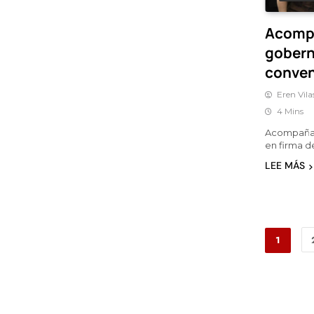
Acompa
gobern
conven
Eren Vila
4 Mins
Acompañan
en firma 
LEE MÁS
1