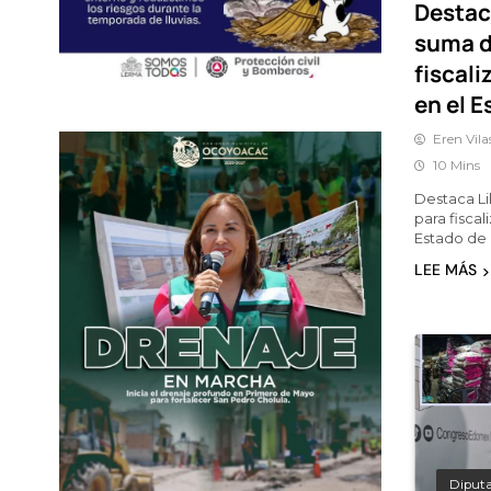
Destac
suma d
fiscal
en el 
Eren Vila
10 Mins
Destaca Li
para fiscal
Estado de
LEE MÁS
Diput