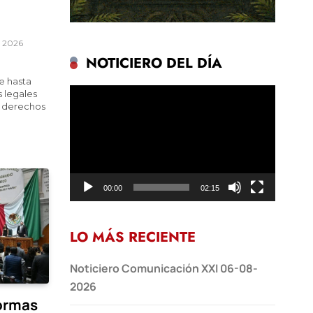
, 2026
NOTICIERO DEL DÍA
de hasta
Reproductor
 legales
ir derechos
de
vídeo
00:00
02:15
LO MÁS RECIENTE
Noticiero Comunicación XXI 06-08-
2026
ormas