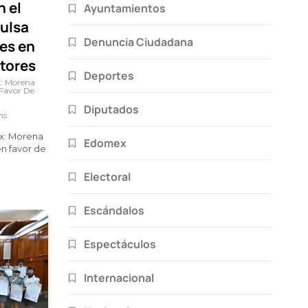
n el
Ayuntamientos
ulsa
Denuncia Ciudadana
es en
ctores
Deportes
x: Morena
 Favor De
Diputados
ns
ex: Morena
Edomex
en favor de
Electoral
Escándalos
Espectáculos
Internacional