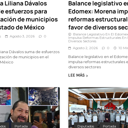
a Liliana Dávalos
Balance legislativo e
e esfuerzos para
Edomex: Morena imp
ización de municipios
reformas estructural
Estado de México
favor de diversos se
Balance Legislativo En El Edome
s
Agosto 3, 2026
0
Impulsa Reformas Estructurales En
Diversos Sectores
Agosto 2, 2026
0
10 Mi
liana Dávalos suma de esfuerzos
Balance legislativo en el Edom
ización de municipios en el
impulsa reformas estructurales 
 México
diversos sectores
LEE MÁS
ados
Portada
Diputados
Portada