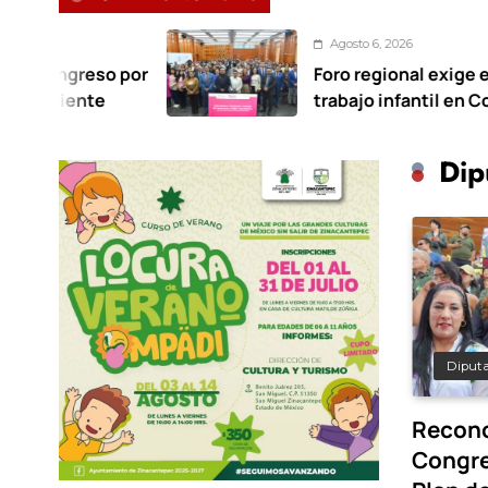
Agosto 6, 2026
Foro regional exige erradicación del
trabajo infantil en Congreso Edomex
Dip
Diput
Recono
Congre