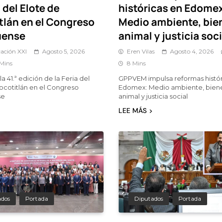
a del Elote de
históricas en Edome
tlán en el Congreso
Medio ambiente, bie
uense
animal y justicia soci
ación XXI
Agosto 5, 2026
Eren Vilas
Agosto 4, 2026
 Mins
8 Mins
a 41.ª edición de la Feria del
GPPVEM impulsa reformas histór
ocotitlán en el Congreso
Edomex: Medio ambiente, bien
se
animal y justicia social
LEE MÁS
ados
Portada
Diputados
Portada