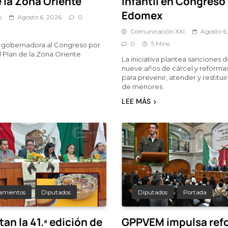
 la Zona Oriente
infantil en Congreso
Edomex
s
Agosto 6, 2026
0
Comunicación XXI
Agosto 6
0
5 Mins
gobernadora al Congreso por
l Plan de la Zona Oriente
La iniciativa plantea sanciones 
nueve años de cárcel y reformas
para prevenir, atender y restitu
de menores.
LEE MÁS
amientos
Diputados
Diputados
Portada
an la 41.ª edición de
GPPVEM impulsa ref