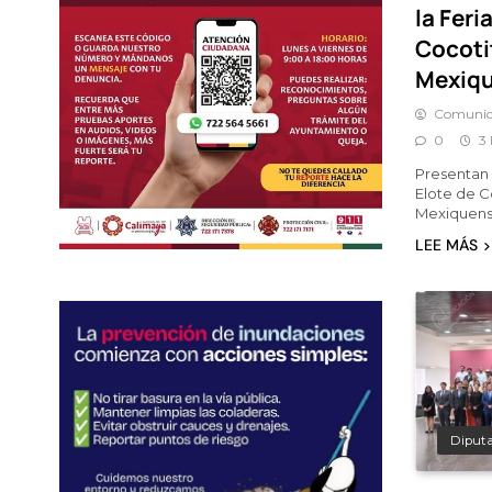
la Feri
Cocoti
Mexiq
Comunic
0
3
Presentan l
Elote de C
Mexiquen
LEE MÁS
Diput