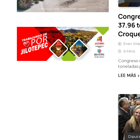
Congre
37.96 t
Croqu
Eren Vila
6 Mins
Congreso 
toneladas 
LEE MÁS
Diput