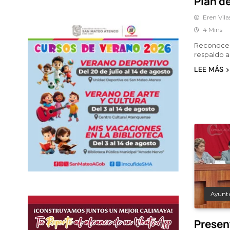
Plan de
Eren Vila
4 Mins
Reconoce 
respaldo a
LEE MÁS
Ayunt
Present