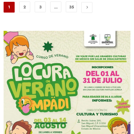
1
2
3
…
35