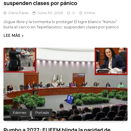
suspenden clases por pánico
Dana Paola
Junio 30, 2026
0
6 Mins
¡Sigue libre y la tormenta lo protege! El tigre blanco “Kenzo”
burla el cerco en Tepetlaoxtoc; suspenden clases por pánico
LEE MÁS
Edomex
Portada
Rumbo a 2027: El IEEM blinda la paridad de