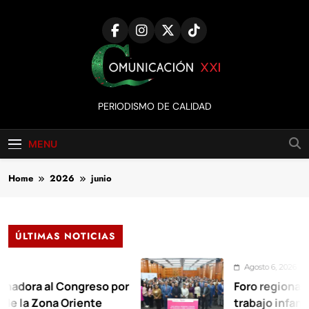
Skip
to
content
Comunicación
PERIODISMO DE CALIDAD
XXI
MENU
Home
2026
junio
ÚLTIMAS NOTICIAS
Agosto 6, 2026
l Congreso por
Foro regional exige err
na Oriente
trabajo infantil en Co