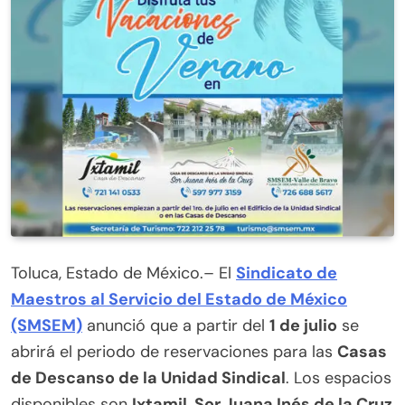
Toluca, Estado de México.–
El
Sindicato de
Maestros al Servicio del Estado de México
(SMSEM)
anunció que a partir del
1 de julio
se
abrirá el periodo de reservaciones para las
Casas
de Descanso de la Unidad Sindical
. Los espacios
disponibles son
Ixtamil, Sor Juana Inés de la Cruz