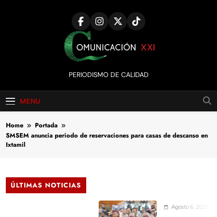
Skip
to
content
Comunicación
PERIODISMO DE CALIDAD
XXI
MENU
Home
Portada
SMSEM anuncia periodo de reservaciones para casas de descanso en
Ixtamil
ÚLTIMAS NOTICIAS
Agosto 6, 2026