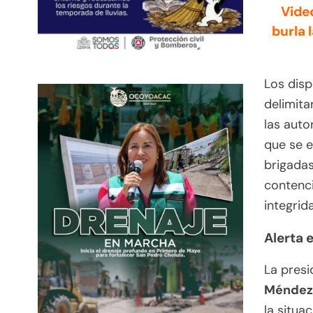
Vide
burla 
Los disp
delimita
las aut
que se 
brigadas
contenci
integrid
Alerta 
La presi
Méndez
la situac