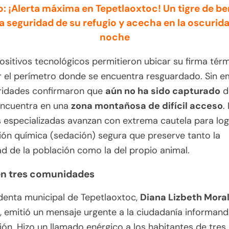
o: ¡Alerta máxima en Tepetlaoxtoc! Un tigre de be
la seguridad de su refugio y acecha en la oscurida
noche
ositivos tecnológicos permitieron ubicar su firma tér
r el perímetro donde se encuentra resguardado.
Sin e
oridades confirmaron que
aún no ha sido capturado
d
encuentra en una
zona montañosa de difícil acceso
.
 especializadas avanzan con extrema cautela para log
ón química (sedación) segura que preserve tanto la
ad de la población como la del propio animal.
en tres comunidades
denta municipal de Tepetlaoxtoc,
Diana Lizbeth Mora
, emitió un mensaje urgente a la ciudadanía informan
ión.
Hizo un llamado enérgico a los habitantes de tres