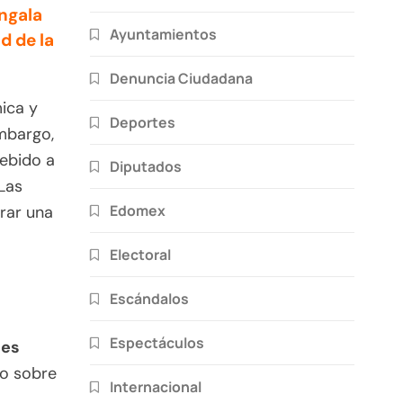
ngala
Ayuntamientos
d de la
Denuncia Ciudadana
mica y
Deportes
mbargo,
ebido a
Diputados
Las
Edomex
rar una
Electoral
Escándalos
Espectáculos
les
do sobre
Internacional