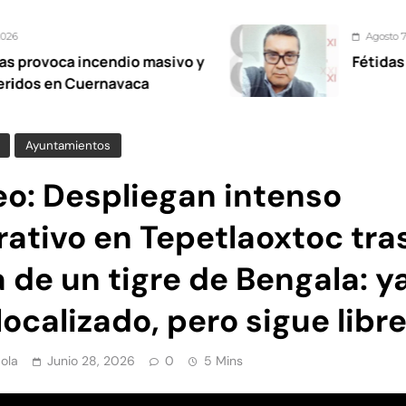
Agosto 7, 2026
ndio masivo y
Fétidas diputadas more
navaca
Ayuntamientos
eo: Despliegan intenso
ativo en Tepetlaoxtoc tras
 de un tigre de Bengala: y
localizado, pero sigue libr
ola
Junio 28, 2026
0
5 Mins