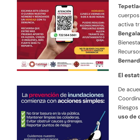
Tepetla
cuerpos 
activa t
Bengala
Bienesta
Recursos
Bernard
El esta
De acuer
Coordina
Riesgos
uso de 