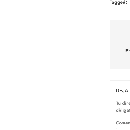
Tagged:
Nav
de
pu
entr
DEJA
Tu dir
obliga
Comen