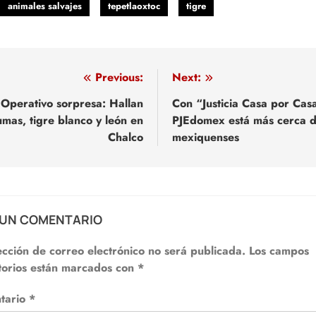
animales salvajes
tepetlaoxtoc
tigre
egación
Previous:
Next:
Operativo sorpresa: Hallan
Con “Justicia Casa por Cas
mas, tigre blanco y león en
PJEdomex está más cerca d
adas
Chalco
mexiquenses
 UN COMENTARIO
ección de correo electrónico no será publicada.
Los campos
torios están marcados con
*
tario
*