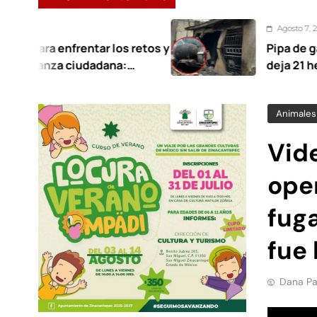
Agosto 7, 2026
ntar los retos y
Pipa de gas provoca ince
udadana:
deja 21 heridos en Cuer
Animales
Vid
oper
fuga
fue 
Dana Pa