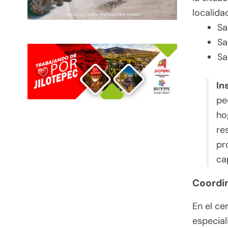
localida
Sa
Sa
Sa
In
pe
ho
re
pr
ca
Coordin
En el ce
especial