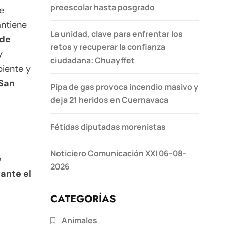
preescolar hasta posgrado
e
antiene
La unidad, clave para enfrentar los
 de
retos y recuperar la confianza
y
ciudadana: Chuayffet
biente y
San
Pipa de gas provoca incendio masivo y
deja 21 heridos en Cuernavaca
Fétidas diputadas morenistas
Noticiero Comunicación XXI 06-08-
e
2026
iante el
CATEGORÍAS
Animales