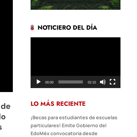
NOTICIERO DEL DÍA
Reproductor
de
vídeo
00:00
02:15
LO MÁS RECIENTE
 de
do
¡Becas para estudiantes de escuelas
s
particulares! Emite Gobierno del
EdoMéx convocatoria desde