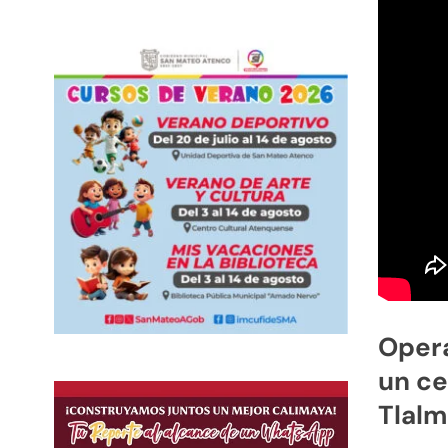
Opera
un ce
Tlalm