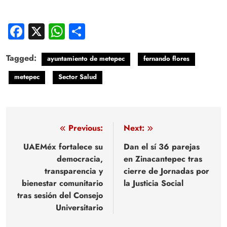
Facebook
X
WhatsApp
Compartir
Tagged:
ayuntamiento de metepec
fernando flores
metepec
Sector Salud
Navegación
Previous:
Next:
de
UAEMéx fortalece su
Dan el sí 36 parejas
democracia,
en Zinacantepec tras
entradas
transparencia y
cierre de Jornadas por
bienestar comunitario
la Justicia Social
tras sesión del Consejo
Universitario