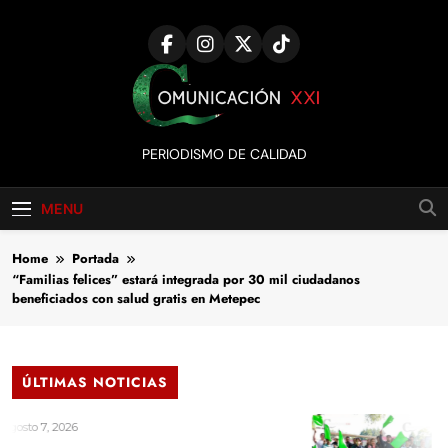
Skip
to
content
Comunicación
PERIODISMO DE CALIDAD
XXI
MENU
Home
Portada
“Familias felices” estará integrada por 30 mil ciudadanos
beneficiados con salud gratis en Metepec
ÚLTIMAS NOTICIAS
026
Agosto 7,