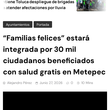
Toluca despliegue de brigadas
Nancy Va
er afectaciones por lluvia
Ocoyoac
Ayuntamientos
Portada
“Familias felices” estará
integrada por 30 mil
ciudadanos beneficiados
con salud gratis en Metepec
Alejandro Pérez
Junio 27, 2026
0
10 Mins