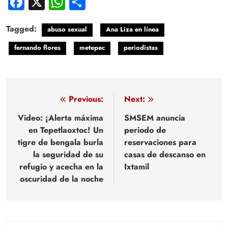
Facebook
X
WhatsApp
Compartir
Tagged:
abuso sexual
Ana Liza en línea
fernando flores
metepec
periodistas
Navegación
Previous:
Next:
de
Video: ¡Alerta máxima
SMSEM anuncia
en Tepetlaoxtoc! Un
periodo de
entradas
tigre de bengala burla
reservaciones para
la seguridad de su
casas de descanso en
refugio y acecha en la
Ixtamil
oscuridad de la noche