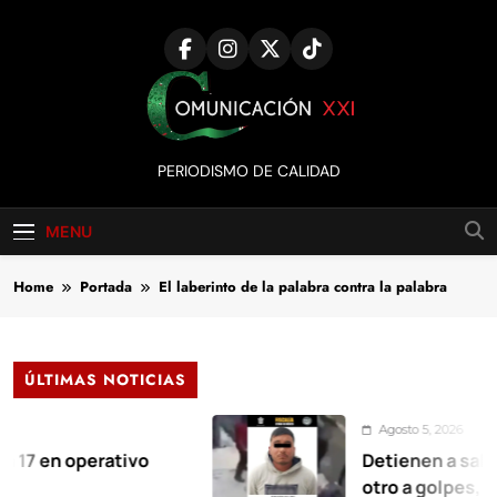
Skip
to
content
Comunicación
PERIODISMO DE CALIDAD
XXI
MENU
Home
Portada
El laberinto de la palabra contra la palabra
ÚLTIMAS NOTICIAS
Agosto 5, 2026
operativo
Detienen a salvaje sujet
otro a golpes, junto con