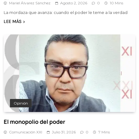
Mariel Álvarez Sánchez
Agosto 2, 2026
0
10 Mins
La mordaza que avanza: cuando el poder le teme a la verdad
LEE MÁS
Opinión
El monopolio del poder
Comunicación XXI
Julio 31, 2026
0
7 Mins