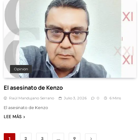
Opinión
El asesinato de Kenzo
Raúl Mandujano Serrano
Julio 3, 2026
0
6 Mins
El asesinato de Kenzo
LEE MÁS
1
2
3
…
9