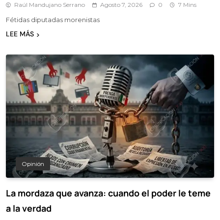
Raúl Mandujano Serrano
Agosto 7, 2026
0
7 Mins
Fétidas diputadas morenistas
LEE MÁS
Opinión
La mordaza que avanza: cuando el poder le teme
a la verdad