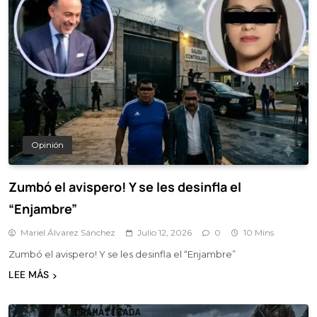
Opinión
Zumbó el avispero! Y se les desinfla el
“Enjambre”
Mariel Álvarez Sánchez
Julio 12, 2026
0
10 Mins
Zumbó el avispero! Y se les desinfla el “Enjambre”
LEE MÁS