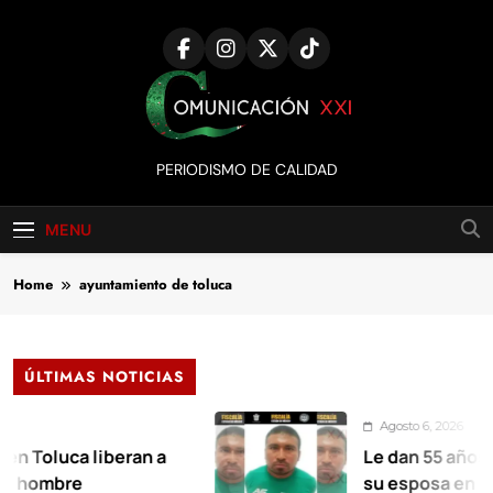
Skip
to
content
Comunicación
PERIODISMO DE CALIDAD
XXI
MENU
Home
ayuntamiento de toluca
ÚLTIMAS NOTICIAS
Agosto 6, 2026
ca liberan a
Le dan 55 años de prisió
e
su esposa en Xalatlaco