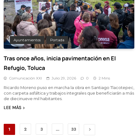
Ayuntamientos
Portada
Tras once años, inicia pavimentación en El
Refugio, Toluca
Comunicación XXI
Julio 29, 2026
0
2 Mins
Ricardo Moreno puso en marcha la obra en Santiago Tlacotepec,
con carpeta asfáltica y trabajos integrales que beneficiarán a más
de diecinueve mil habitantes.
LEE MÁS
1
2
3
…
33