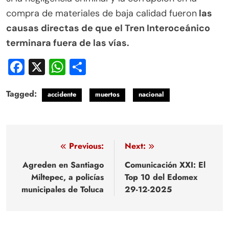
compra de materiales de baja calidad fueron
las
causas directas de que el Tren Interoceánico
terminara fuera de las vías.
Facebook
X
WhatsApp
Compartir
Tagged:
accidente
muertos
nacional
Navegación
Previous:
Next:
de
Agreden en Santiago
Comunicación XXI: El
Miltepec, a policías
Top 10 del Edomex
entradas
municipales de Toluca
29-12-2025