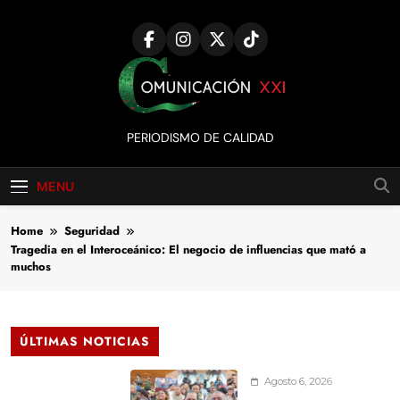
Skip
to
content
Comunicación
PERIODISMO DE CALIDAD
XXI
MENU
Home
Seguridad
Tragedia en el Interoceánico: El negocio de influencias que mató a
muchos
ÚLTIMAS NOTICIAS
Agosto 6, 2026