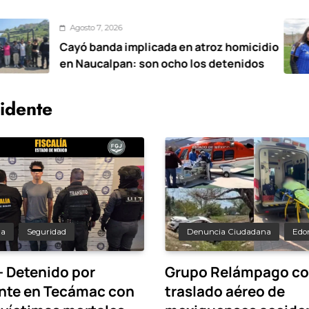
o 7, 2026
Ago
banda implicada en atroz homicidio
¡Bec
ucalpan: son ocho los detenidos
part
conv
pos
idente
da
Seguridad
Denuncia Ciudadana
Edo
– Detenido por
Grupo Relámpago co
nte en Tecámac con
traslado aéreo de