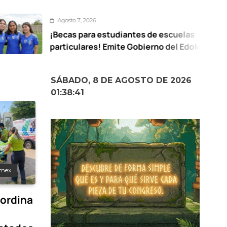
sto 7, 2026
Agosto 7, 2026
as para estudiantes de escuelas
La unidad, clave p
iculares! Emite Gobierno del EdoMéx
recuperar la conf
ocatoria desde preescolar hasta
Chuayffet
grado
SÁBADO, 8 DE AGOSTO DE 2026
01:38:42
mex
ordina