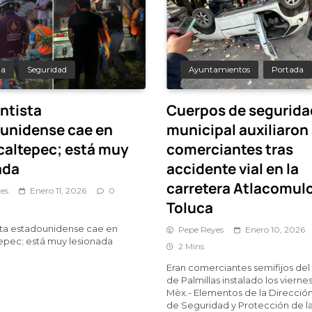
da
Seguridad
Ayuntamientos
Portada
ntista
Cuerpos de segurida
unidense cae en
municipal auxiliaron
altepec; está muy
comerciantes tras
ada
accidente vial en la
carretera Atlacomul
es
Enero 11, 2026
0
Toluca
sta estadounidense cae en
Pepe Reyes
Enero 10, 2026
epec; está muy lesionada
2 Mins
Eran comerciantes semifijos del 
de Palmillas instalado los viernes
Mèx.- Elementos de la Direcció
de Seguridad y Protección de la