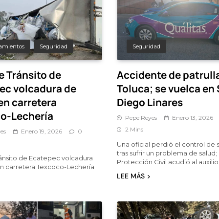
amientos
Seguridad
Seguridad
e Tránsito de
Accidente de patrull
ec volcadura de
Toluca; se vuelca en
 en carretera
Diego Linares
o-Lechería
Pepe Reyes
Enero 13, 2026
2 Mins
es
Enero 19, 2026
0
Una oficial perdió el control de 
tras sufrir un problema de salud;
ánsito de Ecatepec volcadura
Protección Civil acudió al auxilio
 en carretera Texcoco-Lechería
LEE MÁS