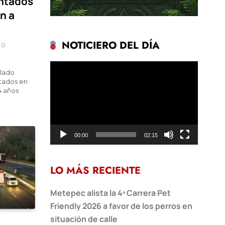
ntados
n a
NOTICIERO DEL DÍA
0
Reproductor
slado
de
tados en
vídeo
4 años
00:00
02:15
LO MÁS RECIENTE
Metepec alista la 4ª Carrera Pet
Friendly 2026 a favor de los perros en
situación de calle