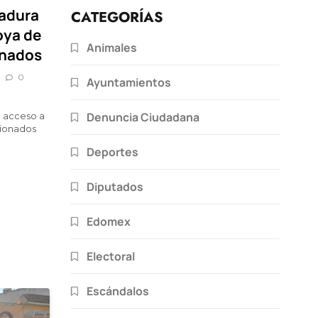
cadura
CATEGORÍAS
oya de
Animales
onados
0
Ayuntamientos
Denuncia Ciudadana
l acceso a
sionados
Deportes
Diputados
Edomex
Electoral
Escándalos