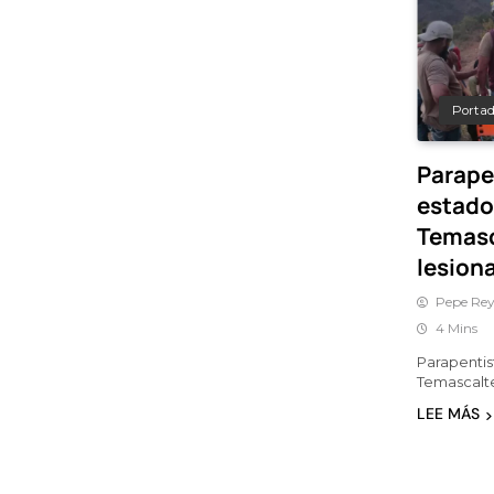
Porta
Parape
estado
Temasc
lesion
Pepe Rey
4 Mins
Parapenti
Temascalt
LEE MÁS