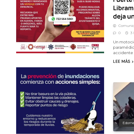
Libram
deja un
Comunic
0
3
Un motocicl
paramédico
accidente 
LEE MÁS
Edom