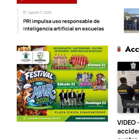
7, 2026
Agost
pulsa uso responsable de
Cayó 
encia artificial en escuelas
en Na
Acc
Porta
VIDEO 
accide