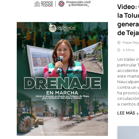
Video: 
la Tol
genera 
de Tej
Pepe Rey
4 Mins
Un tráiler
particular 
accidente 
este marte
Naucalpan,
contra un v
ha provoca
circulación
a cientos 
LEE MÁS