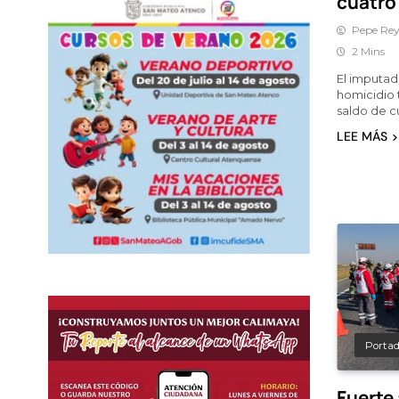
cuatro
Pepe Rey
2 Mins
El imputad
homicidio 
saldo de cu
LEE MÁS
Porta
Fuerte