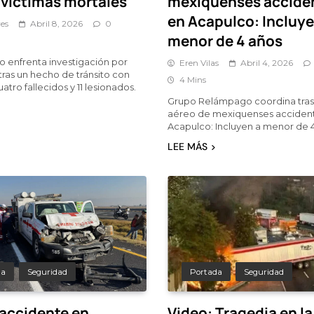
 víctimas mortales
mexiquenses accide
en Acapulco: Incluye
es
Abril 8, 2026
0
menor de 4 años
o enfrenta investigación por
Eren Vilas
Abril 4, 2026
tras un hecho de tránsito con
4 Mins
atro fallecidos y 11 lesionados.
Grupo Relámpago coordina tra
aéreo de mexiquenses acciden
Acapulco: Incluyen a menor de 
LEE MÁS
da
Seguridad
Portada
Seguridad
 accidente en
Video: Tragedia en la