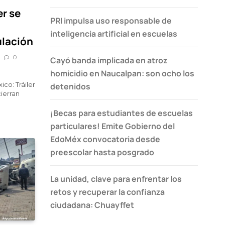
er se
PRI impulsa uso responsable de
inteligencia artificial en escuelas
ulación
0
Cayó banda implicada en atroz
homicidio en Naucalpan: son ocho los
ico: Tráiler
detenidos
cierran
¡Becas para estudiantes de escuelas
particulares! Emite Gobierno del
EdoMéx convocatoria desde
preescolar hasta posgrado
La unidad, clave para enfrentar los
retos y recuperar la confianza
ciudadana: Chuayffet