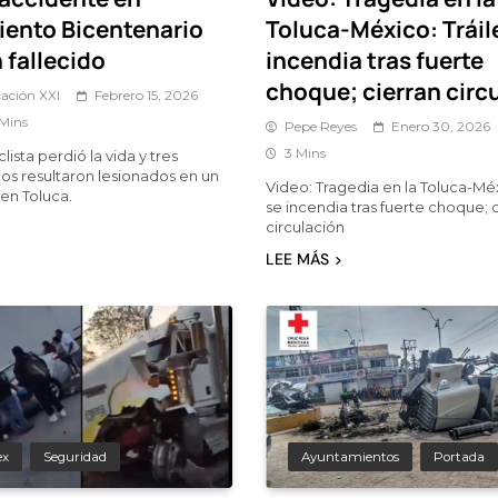
iento Bicentenario
Toluca-México: Tráil
 fallecido
incendia tras fuerte
choque; cierran circ
ación XXI
Febrero 15, 2026
 Mins
Pepe Reyes
Enero 30, 2026
3 Mins
ista perdió la vida y tres
s resultaron lesionados en un
Video: Tragedia en la Toluca-Méx
en Toluca.
se incendia tras fuerte choque; 
circulación
LEE MÁS
ex
Seguridad
Ayuntamientos
Portada