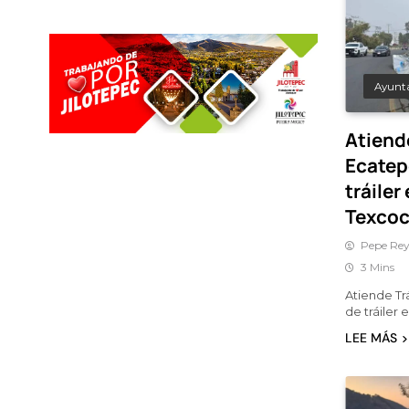
Ayunt
Atiend
Ecatep
tráiler
Texcoc
Pepe Rey
3 Mins
Atiende Tr
de tráiler
LEE MÁS