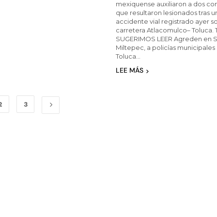
mexiquense auxiliaron a dos co
que resultaron lesionados tras u
accidente vial registrado ayer s
carretera Atlacomulco– Toluca. 
SUGERIMOS LEER Agreden en S
Miltepec, a policías municipales
Toluca…
LEE MÁS
2
3