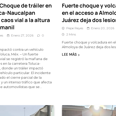
Choque de tráiler en
Fuerte choque y vol
uca-Naucalpan
en el acceso a Almol
caos vial a la altura
Juárez deja dos lesi
amanil
Pepe Reyes
Enero 20, 2026
2 Mins
es
Enero 27, 2026
0
Fuerte choque y volcadura en e
Almoloya de Juárez deja dos le
 impactó contra un vehículo
Toluca, Méx. – Un fuerte
LEE MÁS
vial se registró la mañana de
s en la carretera Toluca-
 donde un tráiler impactó
ehículo particular. El incidente
do el cierre parcial de la
 y un intenso tráfico que afecta
de automovilistas que se…