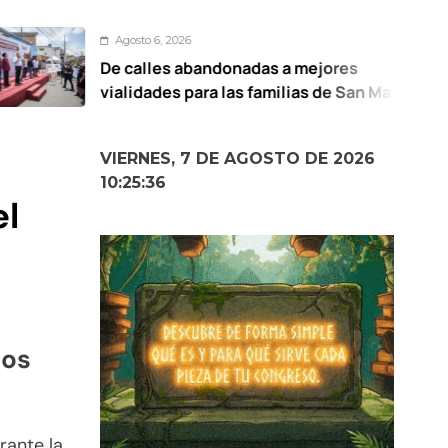
gosto 6, 2026
 calles abandonadas a mejores
U
lidades para las familias de San Mateo
d
totitlán: Ricardo Moreno
VIERNES, 7 DE AGOSTO DE 2026
10:25:38
el
ios
ante la