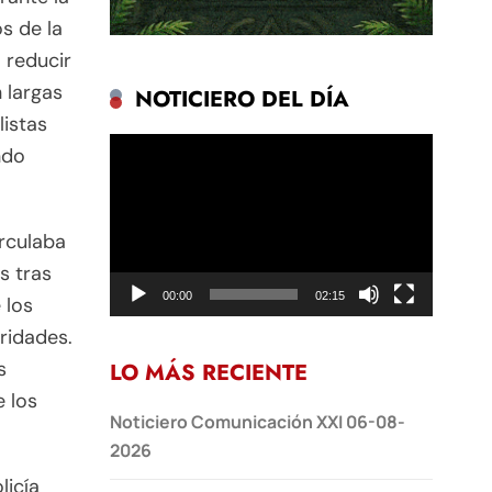
s de la
 reducir
 largas
NOTICIERO DEL DÍA
listas
Reproductor
ndo
de
vídeo
rculaba
s tras
00:00
02:15
 los
ridades.
s
LO MÁS RECIENTE
e los
Noticiero Comunicación XXI 06-08-
2026
licía