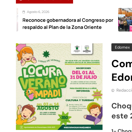
 6, 2026
Ago
oce gobernadora al Congreso por
Foro
do al Plan de la Zona Oriente
trab
Edomex
Comu
Edo
Redacci
Choqu
este 
1- Choq