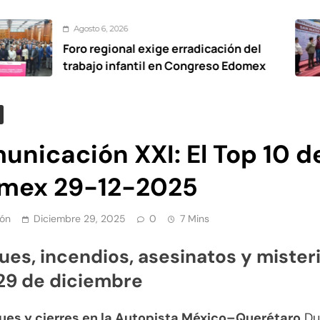
sto 6, 2026
A
 regional exige erradicación del
De
ajo infantil en Congreso Edomex
via
Ox
nicación XXI: El Top 10 d
mex 29-12-2025
ón
Diciembre 29, 2025
0
7 Mins
es, incendios, asesinatos y mister
29 de diciembre
ues y cierres en la Autopista México–Querétaro
Dur