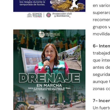
en vario
superaro
recomend
grupos v
movilida
6- Inte
trabaja
que inte
antes de
segurida
aunque t
zonas c
7- Ince
Un fuert