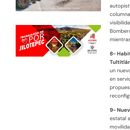
autopist
columna 
visibili
Bomberos
mientras
8- Habi
Tultitlá
un nuevo
en servi
propuest
reconfig
9- Nuev
estatal 
movilida