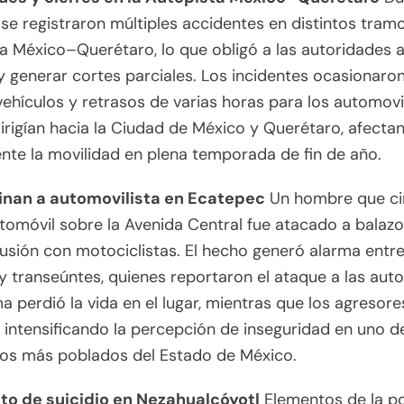
e registraron múltiples accidentes en distintos tramo
a México–Querétaro, lo que obligó a las autoridades a
 y generar cortes parciales. Los incidentes ocasionaron
 vehículos y retrasos de varias horas para los automovi
irigían hacia la Ciudad de México y Querétaro, afecta
te la movilidad en plena temporada de fin de año.
inan a automovilista en Ecatepec
Un hombre que ci
tomóvil sobre la Avenida Central fue atacado a balazo
usión con motociclistas. El hecho generó alarma entre
y transeúntes, quienes reportaron el ataque a las auto
ma perdió la vida en el lugar, mientras que los agresore
 intensificando la percepción de inseguridad en uno d
ios más poblados del Estado de México.
nto de suicidio en Nezahualcóyotl
Elementos de la po