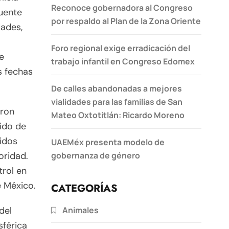
Reconoce gobernadora al Congreso
puente
por respaldo al Plan de la Zona Oriente
dades,
Foro regional exige erradicación del
de
trabajo infantil en Congreso Edomex
s fechas
De calles abandonadas a mejores
vialidades para las familias de San
eron
Mateo Oxtotitlán: Ricardo Moreno
ido de
nidos
UAEMéx presenta modelo de
gobernanza de género
oridad.
trol en
e México.
CATEGORÍAS
Animales
del
sférica