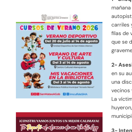
mañana s
autopist
carriles
filas de
que se d
gravemen
2- Ases
en su au
una disc
vecinos 
La vícti
huyeron,
municip
3- Inte