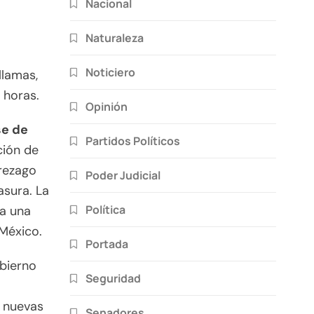
Nacional
Naturaleza
Noticiero
llamas,
 horas.
Opinión
se de
Partidos Políticos
ción de
 rezago
Poder Judicial
asura. La
Política
ía una
 México.
Portada
bierno
Seguridad
y nuevas
Senadores