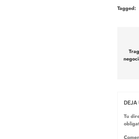
Tagged:
Nav
de
Trag
negoci
entr
DEJA
Tu dir
obliga
Comen