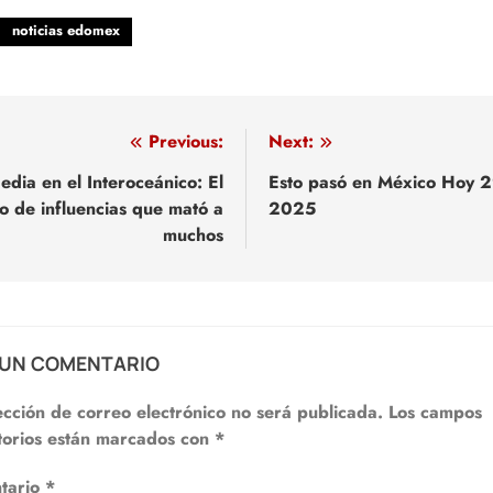
noticias edomex
egación
Previous:
Next:
edia en el Interoceánico: El
Esto pasó en México Hoy 2
o de influencias que mató a
2025
adas
muchos
 UN COMENTARIO
ección de correo electrónico no será publicada.
Los campos
torios están marcados con
*
tario
*