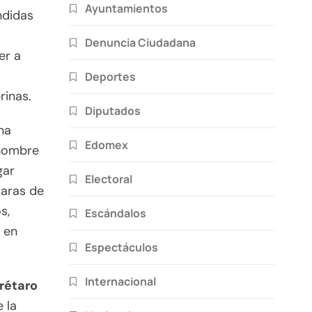
Ayuntamientos
ndidas
Denuncia Ciudadana
er a
Deportes
rinas.
Diputados
na
Edomex
 hombre
gar
Electoral
maras de
s,
Escándalos
 en
Espectáculos
Internacional
rétaro
 la