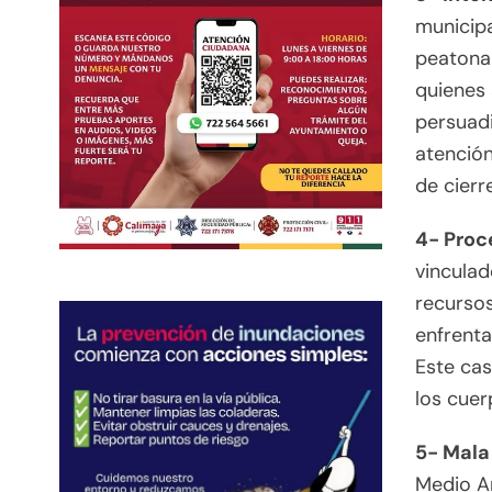
municipa
peatonal
quienes 
persuadi
atención
de cierr
4- Proc
vinculad
recursos
enfrenta
Este cas
los cuer
5- Mala 
Medio A