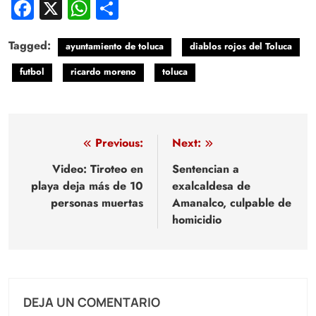
Facebook
X
WhatsApp
Compartir
Tagged:
ayuntamiento de toluca
diablos rojos del Toluca
futbol
ricardo moreno
toluca
Navegación
Previous:
Next:
de
Video: Tiroteo en
Sentencian a
playa deja más de 10
exalcaldesa de
entradas
personas muertas
Amanalco, culpable de
homicidio
DEJA UN COMENTARIO