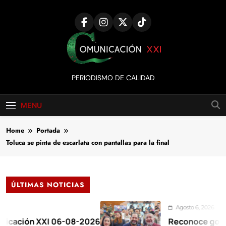
Skip
to
content
Comunicación
PERIODISMO DE CALIDAD
XXI
MENU
Home
Portada
Toluca se pinta de escarlata con pantallas para la final
ÚLTIMAS NOTICIAS
Agosto 6, 2026
n XXI 06-08-2026
Reconoce gobernadora