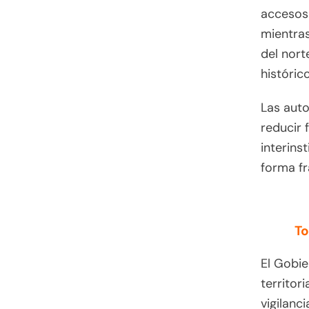
accesos 
mientras
del nort
históric
Las auto
reducir 
interins
forma f
To
El Gobie
territor
vigilanc