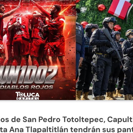
os de San Pedro Totoltepec, Capult
ta Ana Tlapaltitlán tendrán sus pant