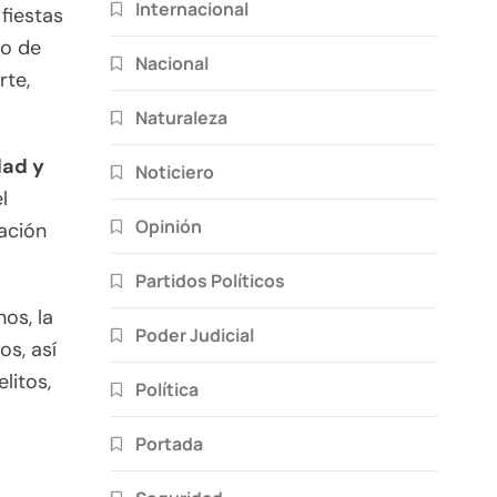
Internacional
 fiestas
to de
Nacional
rte,
Naturaleza
dad y
Noticiero
l
Opinión
ración
Partidos Políticos
os, la
Poder Judicial
os, así
litos,
Política
Portada