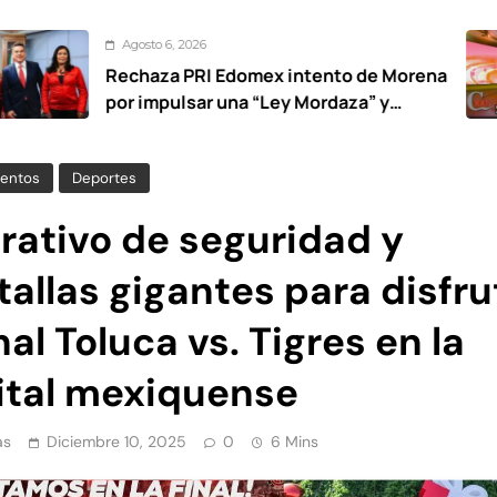
sto 6, 2026
A
aza PRI Edomex intento de Morena
No
impulsar una “Ley Mordaza” y
urar la libertad de expresión
entos
Deportes
rativo de seguridad y
allas gigantes para disfru
inal Toluca vs. Tigres en la
ital mexiquense
as
Diciembre 10, 2025
0
6 Mins