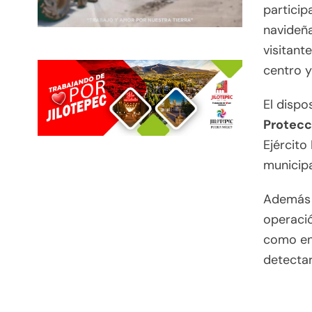
particip
navideñ
visitant
centro y
El dispo
Protecc
Ejército
municipa
Además d
operació
como en 
detectar