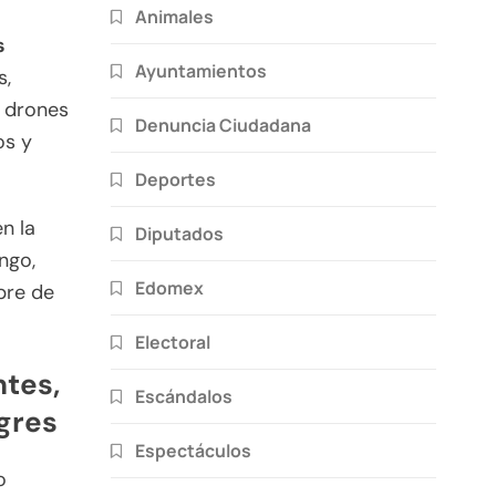
Animales
s
Ayuntamientos
s,
e drones
Denuncia Ciudadana
os y
Deportes
n la
Diputados
ngo,
Edomex
bre de
Electoral
ntes,
Escándalos
gres
Espectáculos
o