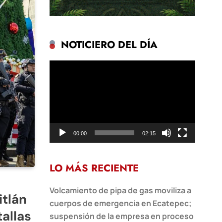
NOTICIERO DEL DÍA
Reproductor
de
vídeo
00:00
02:15
LO MÁS RECIENTE
Volcamiento de pipa de gas moviliza a
itlán
cuerpos de emergencia en Ecatepec;
allas
suspensión de la empresa en proceso