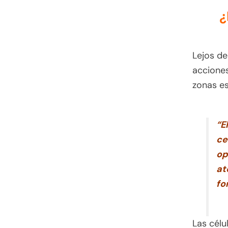
¿
Lejos de
acciones
zonas es
“E
ce
op
at
fo
Las célu