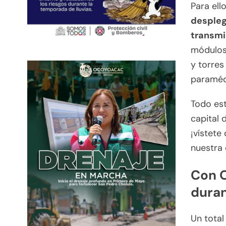
Para ello
despleg
transmi
módulos 
y torres
paraméd
Todo est
capital 
¡vístete
nuestra 
Con O
duran
Un total