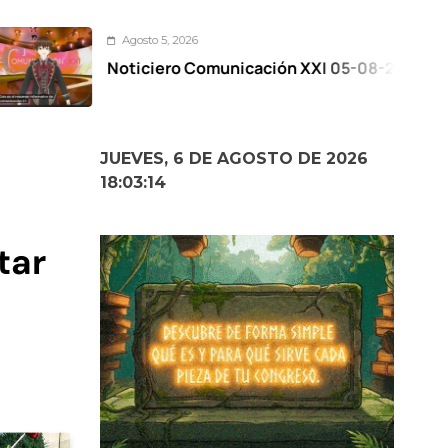
gosto 5, 2026
ticiero Comunicación XXI 05-08-2026
VI
Pe
JUEVES, 6 DE AGOSTO DE 2026
18:03:15
tar