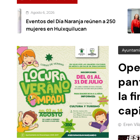
 6, 2026
Ago
s del Día Naranja reúnen a 250
Rech
es en Huixquilucan
por 
cens
Ayuntami
Ope
pant
la f
cap
Eren Vil