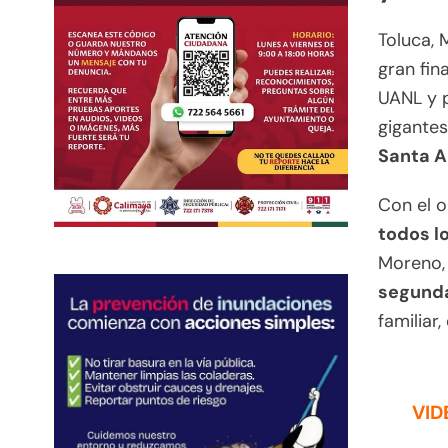
Toluca, 
gran fin
UANL y p
gigantes
Santa A
Con el o
todos l
Moreno, 
segunda
familiar,
VID