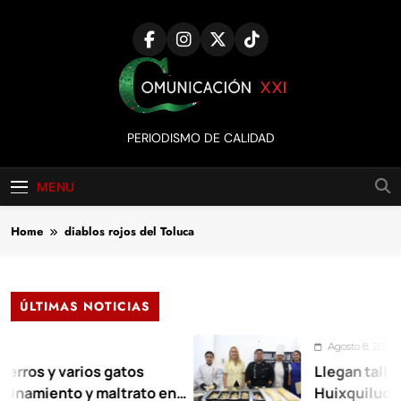
Skip
to
content
Comunicación
PERIODISMO DE CALIDAD
XXI
MENU
Home
diablos rojos del Toluca
ÚLTIMAS NOTICIAS
Agosto 8, 2026
varios gatos
Llegan talleres de au
to y maltrato en
Huixquilucan