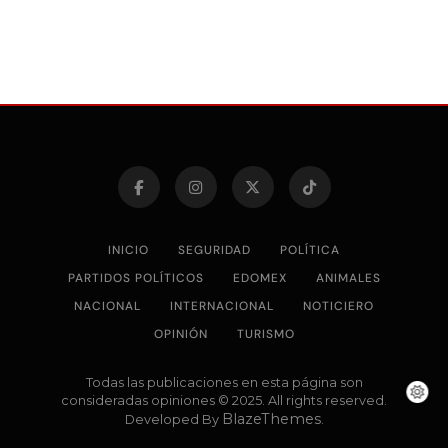
INICIO
SEGURIDAD
POLÍTICA
PARTIDOS POLÍTICOS
EDOMEX
ANIMALES
NACIONAL
INTERNACIONAL
NOTICIERO
OPINIÓN
TURISMO
Todas las publicaciones en esta página son
consideradas opiniones © 2025. All rights reserved.
BlazeThemes
Developed By
.