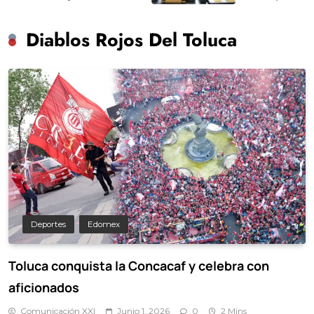
Diablos Rojos Del Toluca
Deportes
Edomex
Toluca conquista la Concacaf y celebra con
aficionados
Comunicación XXI
Junio 1, 2026
0
2 Mins