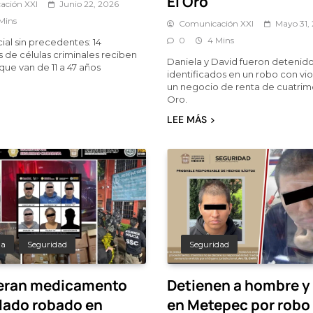
El Oro
ación XXI
Junio 22, 2026
Mins
Comunicación XXI
Mayo 31,
0
4 Mins
ial sin precedentes: 14
s de células criminales reciben
Daniela y David fueron detenidos
ue van de 11 a 47 años
identificados en un robo con vi
un negocio de renta de cuatrim
Oro.
LEE MÁS
da
Seguridad
Seguridad
eran medicamento
Detienen a hombre y
lado robado en
en Metepec por robo