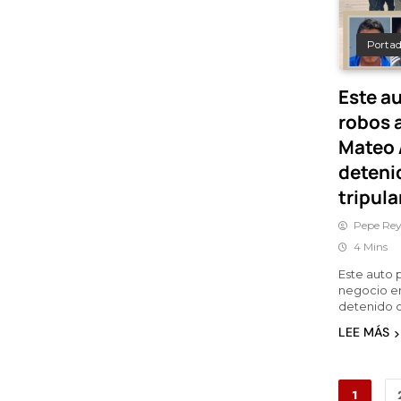
Porta
Este au
robos 
Mateo 
deteni
tripul
Pepe Rey
4 Mins
Este auto 
negocio en
detenido c
LEE MÁS
1