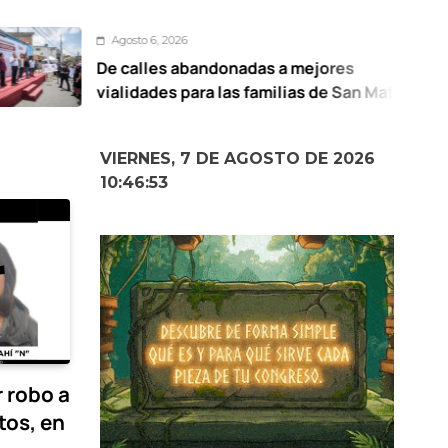
to 6, 2026
A
alles abandonadas a mejores
UA
idades para las familias de San Mateo
de
titlán: Ricardo Moreno
VIERNES, 7 DE AGOSTO DE 2026
10:46:54
 robo a
tos, en