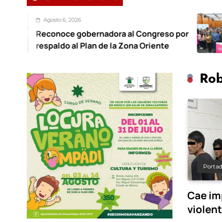
, 2026
Agosto
e gobernadora al Congreso por
Foro r
o al Plan de la Zona Oriente
trabaj
Rob
Porta
Cae im
violen