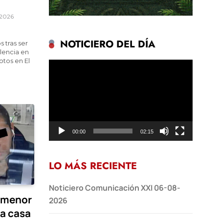
 2026
NOTICIERO DEL DÍA
 tras ser
olencia en
otos en El
Reproductor
de
vídeo
00:00
02:15
LO MÁS RECIENTE
Noticiero Comunicación XXI 06-08-
 menor
2026
 a casa