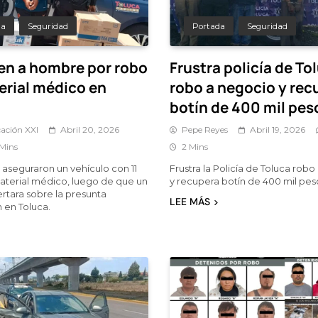
da
Seguridad
Portada
Seguridad
en a hombre por robo
Frustra policía de To
erial médico en
robo a negocio y rec
botín de 400 mil pes
ación XXI
Abril 20, 2026
Pepe Reyes
Abril 19, 2026
 Mins
2 Mins
aseguraron un vehículo con 11
Frustra la Policía de Toluca rob
aterial médico, luego de que un
y recupera botín de 400 mil pes
ertara sobre la presunta
LEE MÁS
n en Toluca.