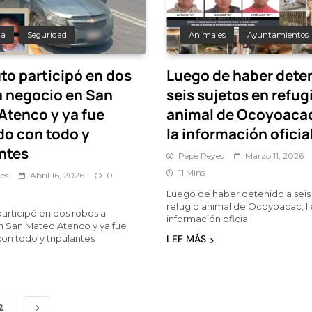
da
Seguridad
Animales
Ayuntamientos
to participó en dos
Luego de haber dete
a negocio en San
seis sujetos en refug
Atenco y ya fue
animal de Ocoyoacac
do con todo y
la información oficia
antes
Pepe Reyes
Marzo 11, 2026
11 Mins
es
Abril 16, 2026
0
Luego de haber detenido a seis 
refugio animal de Ocoyoacac, ll
participó en dos robos a
información oficial
 San Mateo Atenco y ya fue
on todo y tripulantes
LEE MÁS
2