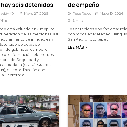
 hay seis detenidos
de empeño
ación XXI
Mayo 27, 2026
Pepe Reyes
Mayo 19, 2026
 Mins
2 Mins
bado está valuado en 2 mdp; se
Los detenidos podrían estar re
ecuperación de las medicinas, así
con robos en Metepec, Tianguis
seguramiento de inmuebles y
San Pedro Totoltepec.
Resultado de actos de
LEE MÁS
ión de gabinete, campo, e
o de información, elementos
etaría de Seguridad y
 Ciudadana (SSPC), Guardia
GN), en coordinación con
 la Secretaría…