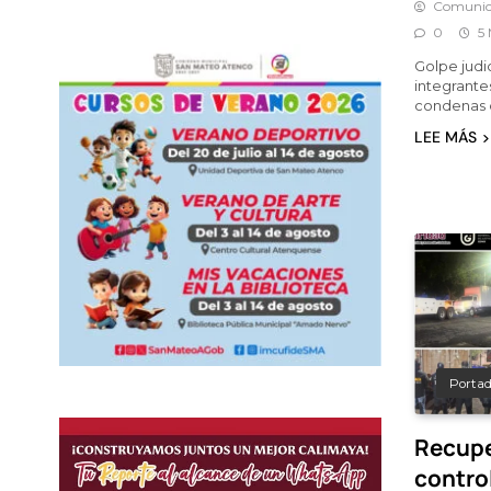
Comunic
0
5 
Golpe judic
integrante
condenas q
LEE MÁS
Porta
Recup
contro