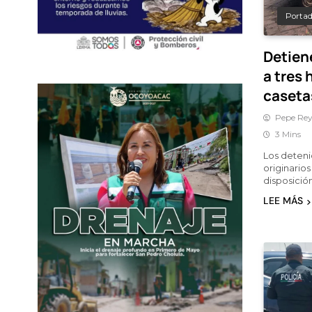
Porta
Detiene
a tres
caseta
Pepe Rey
3 Mins
Los detenid
originario
disposició
LEE MÁS