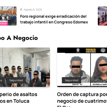
 6, 2026
Agos
egional exige erradicación del
De c
o infantil en Congreso Edomex
vial
Oxto
o A Negocio
da
Seguridad
Seguridad
perio de asaltos
Orden de captura por
tos en Toluca
negocio de cuatrimo