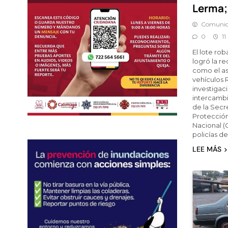
Lerma;
Comunic
0
11
El lote ro
logró la r
como el a
vehículos 
investigac
intercambi
de la Secr
Protección
Nacional (
policías de
LEE MÁS