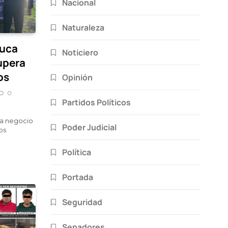
Nacional
Naturaleza
luca
Noticiero
upera
os
Opinión
0
Partidos Políticos
o a negocio
Poder Judicial
os
Política
Portada
Seguridad
Senadores