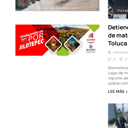
Porta
Detien
de mat
Toluca
Comunic
0
2
Elementos 
cajas de m
reporte al
sustracció
LEE MÁS