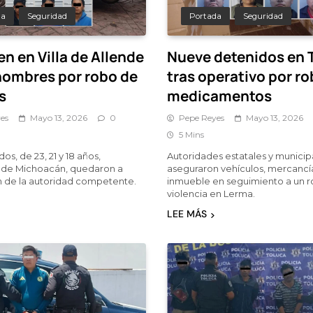
da
Seguridad
Portada
Seguridad
n en Villa de Allende
Nueve detenidos en 
 hombres por robo de
tras operativo por r
s
medicamentos
es
Mayo 13, 2026
0
Pepe Reyes
Mayo 13, 2026
5 Mins
os, de 23, 21 y 18 años,
Autoridades estatales y municip
s de Michoacán, quedaron a
aseguraron vehículos, mercancí
n de la autoridad competente.
inmueble en seguimiento a un 
violencia en Lerma.
LEE MÁS