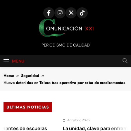
Skip
to
content
Comunicación
PERIODISMO DE CALIDAD
XXI
MENU
Home
Seguridad
Nueve detenidos en Toluca tras operativo por robo de medicamentos
ÚLTIMAS NOTICIAS
Agosto 7, 2026
 de escuelas
La unidad, clave para enfrentar los ret