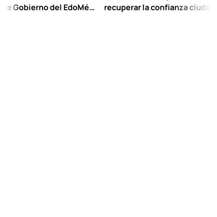
ierno del EdoMéx
recuperar la confianza ciudadana:
scolar hasta
Chuayffet