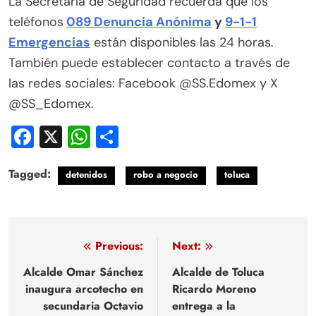
La Secretaría de Seguridad recuerda que los
teléfonos
089 Denuncia Anónima
y
9-1-1
Emergencias
están disponibles las 24 horas.
También puede establecer contacto a través de
las redes sociales: Facebook @SS.Edomex y X
@SS_Edomex.
Facebook
X
WhatsApp
Compartir
Tagged:
detenidos
robo a negocio
toluca
Navegación
Previous:
Next:
de
Alcalde Omar Sánchez
Alcalde de Toluca
inaugura arcotecho en
Ricardo Moreno
entradas
secundaria Octavio
entrega a la