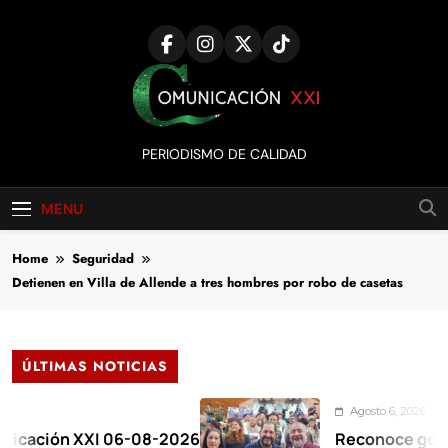
Skip
to
content
Comunicación
PERIODISMO DE CALIDAD
XXI
MENU
Home
Seguridad
Detienen en Villa de Allende a tres hombres por robo de casetas
ÚLTIMAS NOTICIAS
Agosto 6, 2026
n XXI 06-08-2026
Reconoce gobernadora