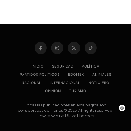
INICIO
SEGURIDAD
POLÍTICA
PARTIDOS POLÍTICOS
EDOMEX
ANIMALES
NACIONAL
INTERNACIONAL
NOTICIERO
OPINIÓN
TURISMO
Todas las publicaciones en esta página son
consideradas opiniones © 2025. All rights reserved.
BlazeThemes
Developed By
.