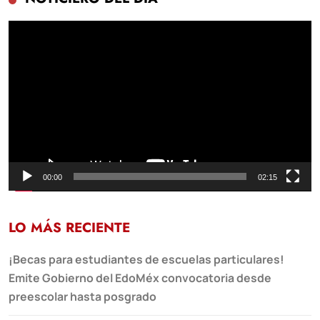
Reproductor
de
vídeo
00:00
02:15
LO MÁS RECIENTE
¡Becas para estudiantes de escuelas particulares!
Emite Gobierno del EdoMéx convocatoria desde
preescolar hasta posgrado