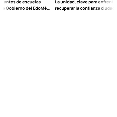
 de escuelas
La unidad, clave para enfrentar los reto
ierno del EdoMéx
recuperar la confianza ciudadana:
scolar hasta
Chuayffet