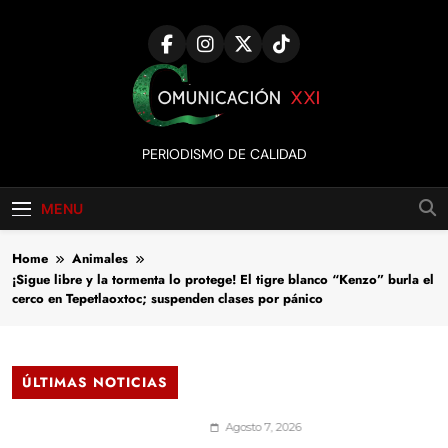
Skip
to
content
Comunicación
PERIODISMO DE CALIDAD
XXI
MENU
Home
Animales
¡Sigue libre y la tormenta lo protege! El tigre blanco “Kenzo” burla el
cerco en Tepetlaoxtoc; suspenden clases por pánico
ÚLTIMAS NOTICIAS
Agosto 7, 2026