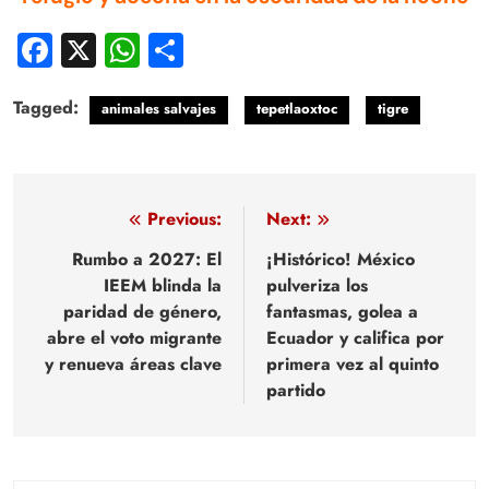
Facebook
X
WhatsApp
Compartir
Tagged:
animales salvajes
tepetlaoxtoc
tigre
Navegación
Previous:
Next:
de
Rumbo a 2027: El
¡Histórico! México
IEEM blinda la
pulveriza los
entradas
paridad de género,
fantasmas, golea a
abre el voto migrante
Ecuador y califica por
y renueva áreas clave
primera vez al quinto
partido