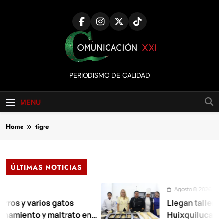
Skip
to
content
Comunicación
PERIODISMO DE CALIDAD
XXI
MENU
Home
tigre
ÚLTIMAS NOTICIAS
Agosto 8, 2026
rios gatos
Llegan talleres de aut
 y maltrato en
Huixquilucan