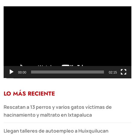
Reproductor
de
vídeo
00:00
02:15
LO MÁS RECIENTE
Rescatan a 13 perros y varios gatos víctimas de
hacinamiento y maltrato en Ixtapaluca
Llegan talleres de autoempleo a Huixquilucan