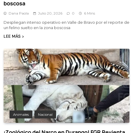
boscosa
Dana Paola
Julio 20, 2026
0
6 Mins
Despliegan intenso operativo en Valle de Bravo por el reporte de
un felino suelto en la zona boscosa
LEE MÁS
Animales
Nacional
¡Zoológico del Narco en Durango! FGR Revienta