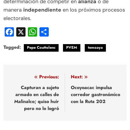
determinación de competir en
alianza
o de
manera
independiente
en los próximos procesos
electorales.
Facebook
X
WhatsApp
Compartir
Tagged:
Pepe Couttolenc
PVEM
temoaya
Navegación
Previous:
Next:
de
Capturan a sujeto
Ocoyoacac impulsa
armado en calles de
corredor gastronómico
entradas
Malinalco; quiso huir
con la Ruta 202
pero no lo logró