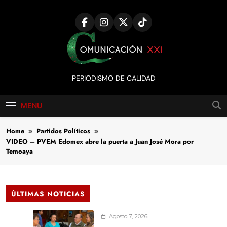
Skip
to
content
Comunicación
PERIODISMO DE CALIDAD
XXI
MENU
Home
Partidos Políticos
VIDEO – PVEM Edomex abre la puerta a Juan José Mora por
Temoaya
ÚLTIMAS NOTICIAS
Agosto 7, 2026