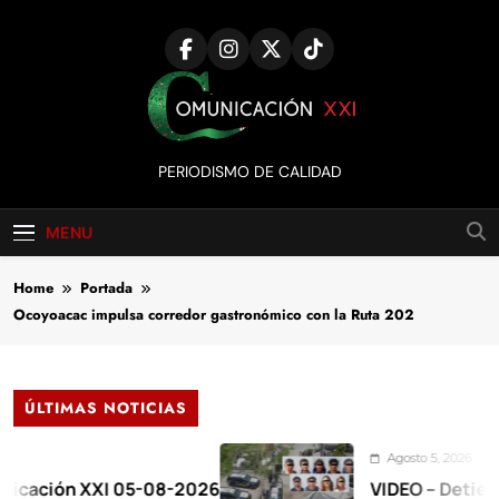
Skip
to
content
Comunicación
PERIODISMO DE CALIDAD
XXI
MENU
Home
Portada
Ocoyoacac impulsa corredor gastronómico con la Ruta 202
ÚLTIMAS NOTICIAS
Agosto 5, 2026
n XXI 05-08-2026
VIDEO – Detienen a 17 e