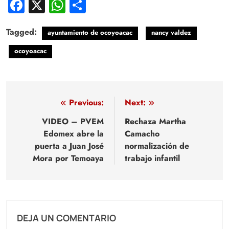
Facebook
X
WhatsApp
Compartir
Tagged:
ayuntamiento de ocoyoacac
nancy valdez
ocoyoacac
Navegación
Previous:
Next:
de
VIDEO – PVEM
Rechaza Martha
Edomex abre la
Camacho
entradas
puerta a Juan José
normalización de
Mora por Temoaya
trabajo infantil
DEJA UN COMENTARIO