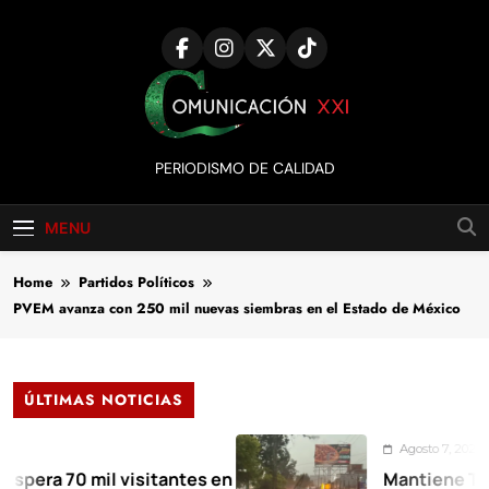
Skip
to
content
Comunicación
PERIODISMO DE CALIDAD
XXI
MENU
Home
Partidos Políticos
PVEM avanza con 250 mil nuevas siembras en el Estado de México
ÚLTIMAS NOTICIAS
Agosto 7, 2026
 70 mil visitantes en
Mantiene Toluca d