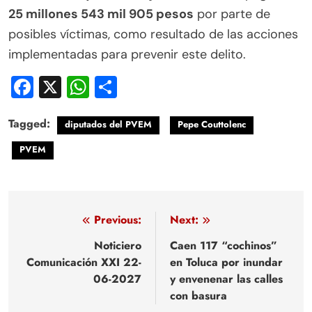
25 millones 543 mil 905 pesos
por parte de
posibles víctimas, como resultado de las acciones
implementadas para prevenir este delito.
Facebook
X
WhatsApp
Compartir
Tagged:
diputados del PVEM
Pepe Couttolenc
PVEM
Navegación
Previous:
Next:
de
Noticiero
Caen 117 “cochinos”
Comunicación XXI 22-
en Toluca por inundar
entradas
06-2027
y envenenar las calles
con basura