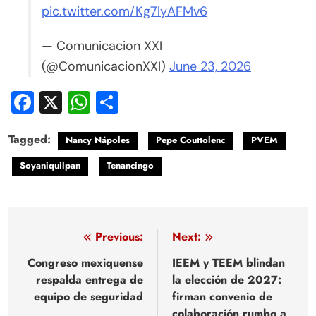
pic.twitter.com/Kg7lyAFMv6
— Comunicacion XXI
(@ComunicacionXXI)
June 23, 2026
Facebook
X
WhatsApp
Compartir
Tagged:
Nancy Nápoles
Pepe Couttolenc
PVEM
Soyaniquilpan
Tenancingo
Navegación
Previous:
Next:
de
Congreso mexiquense
IEEM y TEEM blindan
respalda entrega de
la elección de 2027:
entradas
equipo de seguridad
firman convenio de
colaboración rumbo a