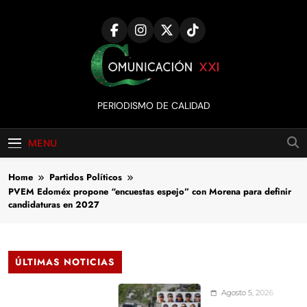
Skip
to
content
Comunicación
PERIODISMO DE CALIDAD
XXI
MENU
Home
Partidos Políticos
PVEM Edoméx propone “encuestas espejo” con Morena para definir
candidaturas en 2027
ÚLTIMAS NOTICIAS
Agosto 5, 2026