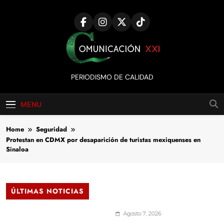
Skip
to
content
Comunicación
PERIODISMO DE CALIDAD
XXI
MENU
Home
Seguridad
Protestan en CDMX por desaparición de turistas mexiquenses en
Sinaloa
ÚLTIMAS NOTICIAS
Agosto 7, 2026