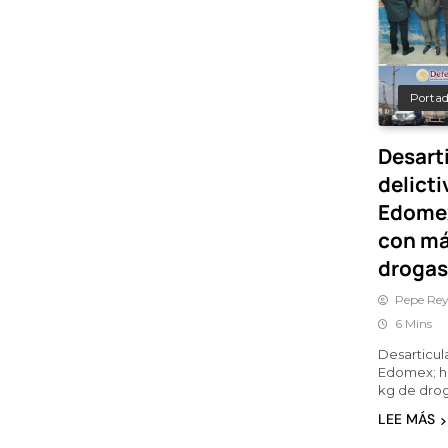
Porta
Desart
delict
Edomex
con má
drogas
Pepe Rey
6 Mins
Desarticul
Edomex; h
kg de dro
LEE MÁS