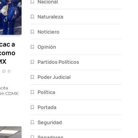
Nacional
Naturaleza
Noticiero
cac a
Opinión
 como
MX
Partidos Políticos
0
Poder Judicial
cita
Política
 en CDMX
Portada
Seguridad
Senadores