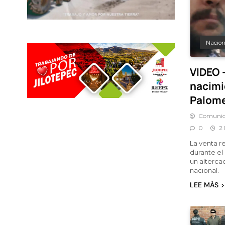
Nacion
VIDEO –
nacimi
Palome
Comunic
0
2
La venta r
durante el
un alterca
nacional.
LEE MÁS