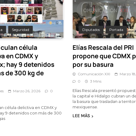
da
Seguridad
Diputados
Portada
iculan célula
Elías Rescala del PRI
iva en CDMX y
propone que CDMX 
; hay 9 detenidos
por su basura
s de 300 kg de
Comunicación XXI
Marzo 18
0
3 Mins
Elías Rescala presentó propues
es
Marzo 26, 2026
0
la capital e Hidalgo cubran un 
la basura que trasladan a territor
mexiquense.
an célula delictiva en CDMX y
ay 9 detenidos con más de 300
LEE MÁS
gas