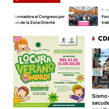
Agosto 6, 2026
al Congreso por
Foro regional exige e
Zona Oriente
trabajo infantil en 
CD
Denun
Sismo 
sacude