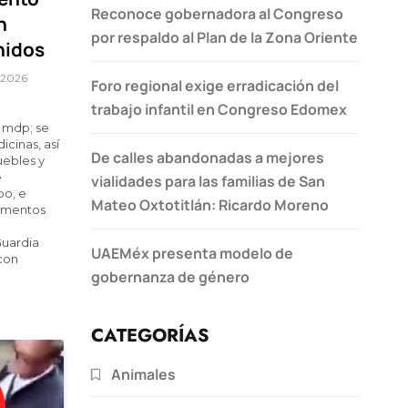
Reconoce gobernadora al Congreso
n
por respaldo al Plan de la Zona Oriente
nidos
 2026
Foro regional exige erradicación del
trabajo infantil en Congreso Edomex
2 mdp; se
icinas, así
De calles abandonadas a mejores
ebles y
e
vialidades para las familias de San
po, e
Mateo Oxtotitlán: Ricardo Moreno
lementos
Guardia
UAEMéx presenta modelo de
con
gobernanza de género
CATEGORÍAS
Animales