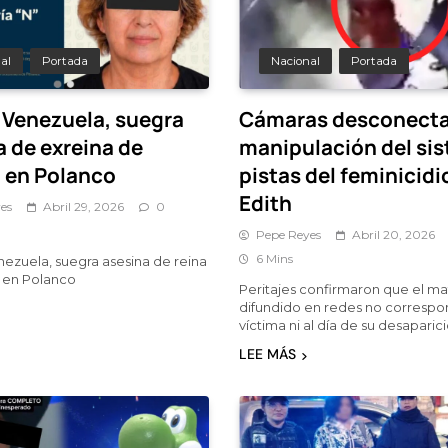
al
Portada
Nacional
Portada
 Venezuela, suegra
Cámaras desconecta
a de exreina de
manipulación del si
a en Polanco
pistas del feminicidi
Edith
es
Abril 29, 2026
0
Pepe Reyes
Abril 20, 2026
6 Mins
ezuela, suegra asesina de reina
 en Polanco
Peritajes confirmaron que el ma
difundido en redes no correspo
víctima ni al día de su desaparici
LEE MÁS