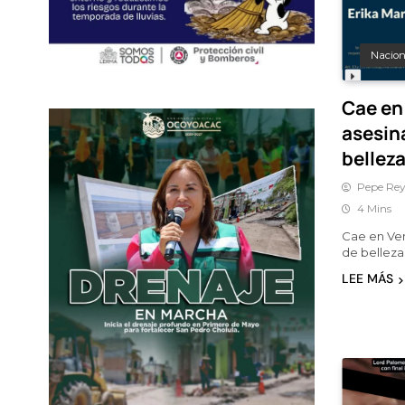
Nacion
Cae en
asesin
bellez
Pepe Rey
4 Mins
Cae en Ven
de belleza
LEE MÁS