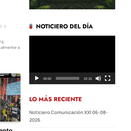
NOTICIERO DEL DÍA
0
Reproductor
FE:
de
talmente a
vídeo
00:00
02:15
LO MÁS RECIENTE
Noticiero Comunicación XXI 06-08-
2026
ento