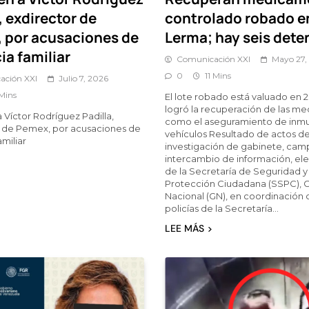
, exdirector de
controlado robado e
 por acusaciones de
Lerma; hay seis dete
ia familiar
Comunicación XXI
Mayo 27,
0
11 Mins
ación XXI
Julio 7, 2026
Mins
El lote robado está valuado en 
logró la recuperación de las med
 Víctor Rodríguez Padilla,
como el aseguramiento de inmu
r de Pemex, por acusaciones de
vehículos Resultado de actos d
amiliar
investigación de gabinete, cam
intercambio de información, e
de la Secretaría de Seguridad y
Protección Ciudadana (SSPC), 
Nacional (GN), en coordinación 
policías de la Secretaría…
LEE MÁS