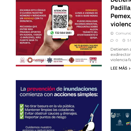
Padilla
Pemex,
violenc
Comunic
0
5 
Detienen a
exdirecto
violencia f
LEE MÁS