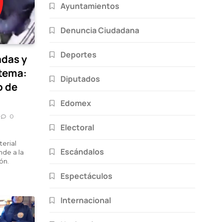
Ayuntamientos
Denuncia Ciudadana
Deportes
das y
stema:
Diputados
o de
Edomex
0
Electoral
terial
Escándalos
nde a la
ón.
Espectáculos
Internacional