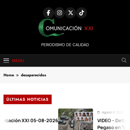
Skip
to
content
Comunicación
PERIODISMO DE CALIDAD
XXI
MENU
Home
desaparecidos
ÚLTIMAS NOTICIAS
Agosto 5, 2026
XXI 05-08-2026
VIDEO – Detienen a 17 en
Pegaso en Toluca