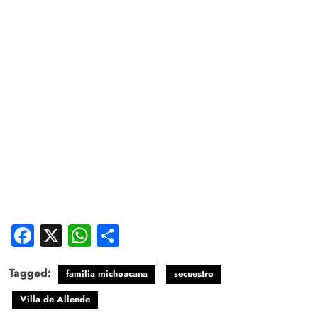
Facebook
X
WhatsApp
Compartir
Tagged:
familia michoacana
secuestro
Villa de Allende