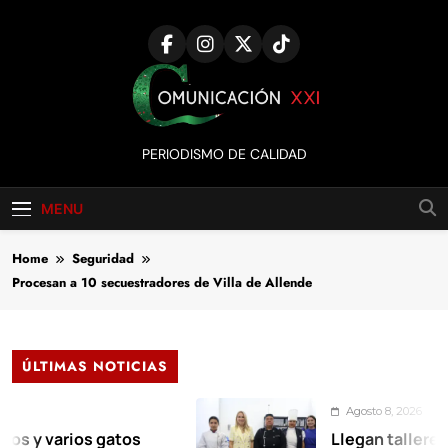
Skip
to
content
Comunicación
PERIODISMO DE CALIDAD
XXI
MENU
Home
Seguridad
Procesan a 10 secuestradores de Villa de Allende
ÚLTIMAS NOTICIAS
Agosto 8, 2026
arios gatos
Llegan talleres de aut