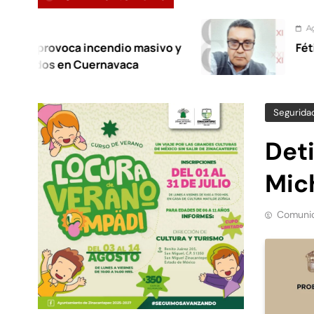
Agosto 7, 2026
 incendio masivo y
Fétidas diputadas
 Cuernavaca
Segurida
Deti
Mic
Comunic