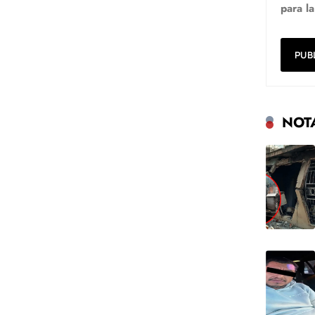
para l
NOT