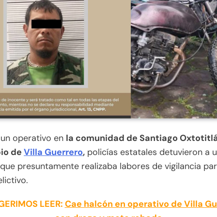
 un operativo en
la comunidad de Santiago Oxtotitlá
io de
Villa Guerrero
,
policías estatales detuvieron a 
ue presuntamente realizaba labores de vigilancia pa
lictivo.
GERIMOS LEER:
Cae halcón en operativo de Villa Gu