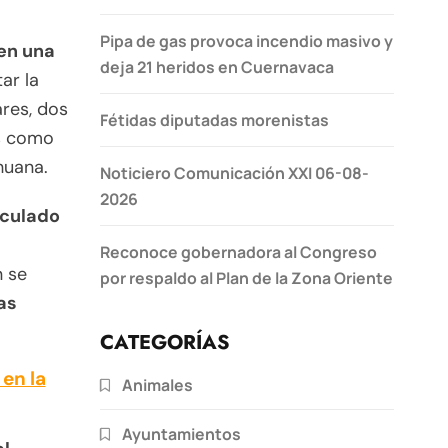
Pipa de gas provoca incendio masivo y
 en una
deja 21 heridos en Cuernavaca
ar la
ares, dos
Fétidas diputadas morenistas
os como
huana.
Noticiero Comunicación XXI 06-08-
2026
nculado
Reconoce gobernadora al Congreso
n se
por respaldo al Plan de la Zona Oriente
as
CATEGORÍAS
 en la
Animales
Ayuntamientos