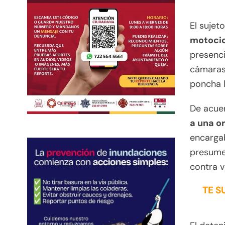
El sujet
motocic
presenci
cámaras 
poncha l
De acuer
a una o
encarga
presume
contra v
TE S