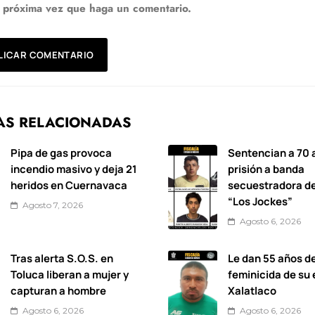
a próxima vez que haga un comentario.
AS RELACIONADAS
Pipa de gas provoca
Sentencian a 70 
incendio masivo y deja 21
prisión a banda
heridos en Cuernavaca
secuestradora de
“Los Jockes”
Agosto 7, 2026
Agosto 6, 2026
Tras alerta S.O.S. en
Le dan 55 años de
Toluca liberan a mujer y
feminicida de su
capturan a hombre
Xalatlaco
Agosto 6, 2026
Agosto 6, 2026