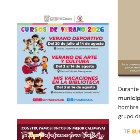
Durante
municip
hombre q
grupo de
TE SU