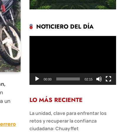
NOTICIERO DEL DÍA
Reproductor
de
vídeo
00:00
02:15
n,
un
LO MÁS RECIENTE
ra un
La unidad, clave para enfrentar los
retos y recuperar la confianza
errero
ciudadana: Chuayffet