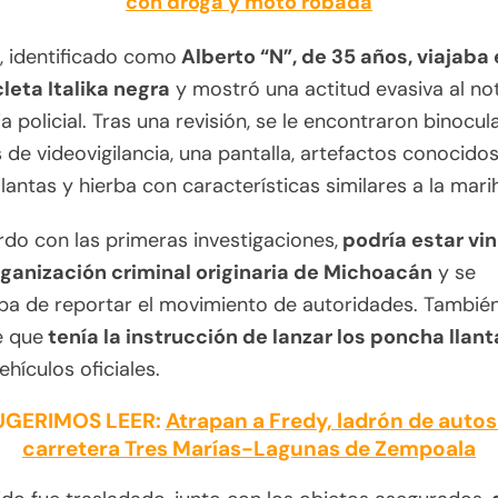
con droga y moto robada
o, identificado como
Alberto “N”, de 35 años, viajaba
leta Italika negra
y mostró una actitud evasiva al not
a policial. Tras una revisión, se le encontraron binocul
de videovigilancia, una pantalla, artefactos conocid
lantas y hierba con características similares a la mari
do con las primeras investigaciones,
podría estar vi
rganización criminal originaria de Michoacán
y se
ba de reportar el movimiento de autoridades. Tambié
 que
tenía la instrucción de lanzar los poncha llant
ehículos oficiales.
UGERIMOS LEER:
Atrapan a Fredy, ladrón de autos
carretera Tres Marías-Lagunas de Zempoala