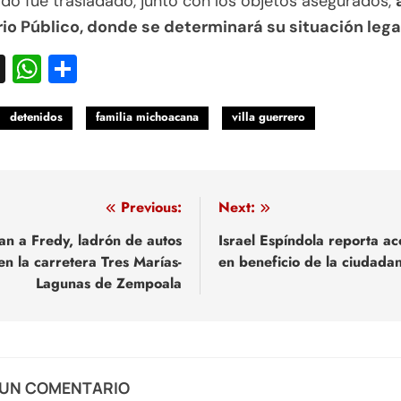
ido fue trasladado, junto con los objetos asegurados,
rio Público, donde se determinará su situación lega
acebook
X
WhatsApp
Compartir
detenidos
familia michoacana
villa guerrero
egación
Previous:
Next:
an a Fredy, ladrón de autos
Israel Espíndola reporta ac
en la carretera Tres Marías-
en beneficio de la ciudadan
adas
Lagunas de Zempoala
 UN COMENTARIO