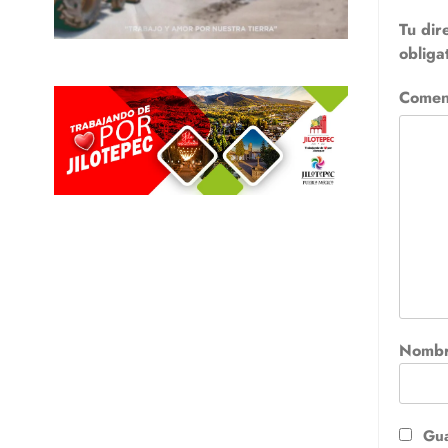
Tu dir
obliga
Comen
Nomb
Gua