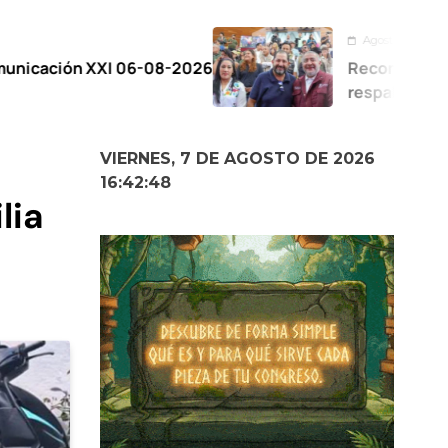
Agosto 6, 2026
I 06-08-2026
Reconoce gobernadora al C
respaldo al Plan de la Zona 
VIERNES, 7 DE AGOSTO DE 2026
16:42:49
lia