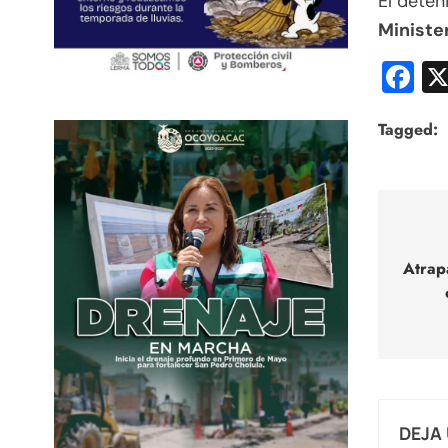
El deten
Ministe
F
Tagged:
Nav
de
Atrap
entr
DEJA