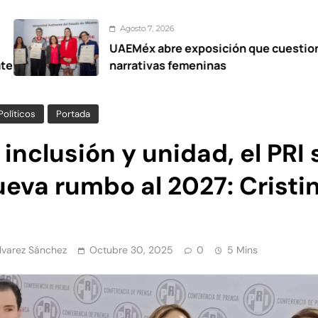
Agosto 7, 2026
UAEMéx abre exposición que cuestiona
narrativas femeninas
Políticos
Portada
inclusión y unidad, el PRI 
ueva rumbo al 2027: Cristi
z
Álvarez Sánchez
Octubre 30, 2025
0
5 Mins