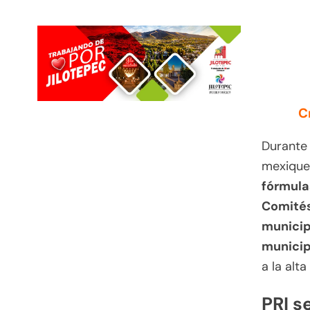
C
Durante 
mexique
fórmula
Comités
municip
municip
a la alt
PRI s