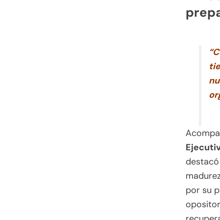
prepa
“C
ti
nu
or
Acompañ
Ejecuti
destacó
madurez 
por su p
opositor
recupera