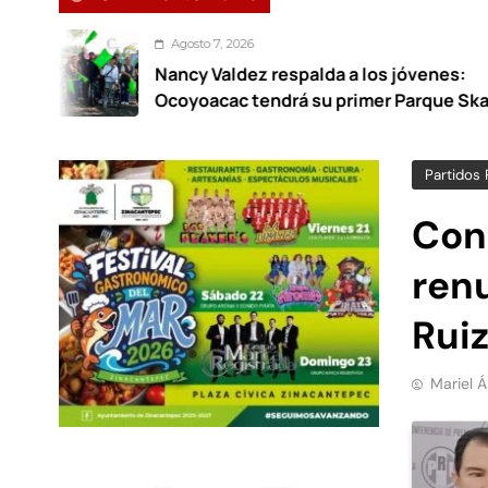
Agosto 7, 2026
Nancy Valdez respalda a los jóvenes:
Ocoyoacac tendrá su primer Parque Skate
Partidos 
Con 
ren
Rui
Mariel 