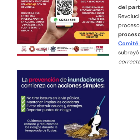
del part
Revoluci
proceso
proceso
Comité 
subrayó 
correct