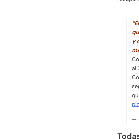
“E
qu
y 
me
Co
al
Co
se
qu
pi
— 
Todas