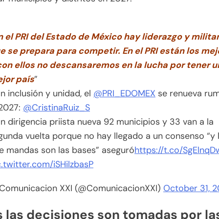
n el PRI del Estado de México hay liderazgo y milita
e se prepara para competir. En el PRI están los mej
con ellos no descansaremos en la lucha por tener u
jor país
”
n inclusión y unidad, el
@PRI_EDOMEX
se renueva ru
 2027:
@CristinaRuiz_S
n dirigencia priista nueva 92 municipios y 33 van a la
gunda vuelta porque no hay llegado a un consenso “y 
e mandas son las bases” aseguró
https://t.co/SgElnq
c.twitter.com/iSHilzbasP
Comunicacion XXI (@ComunicacionXXI)
October 31, 
 las decisiones son tomadas por la