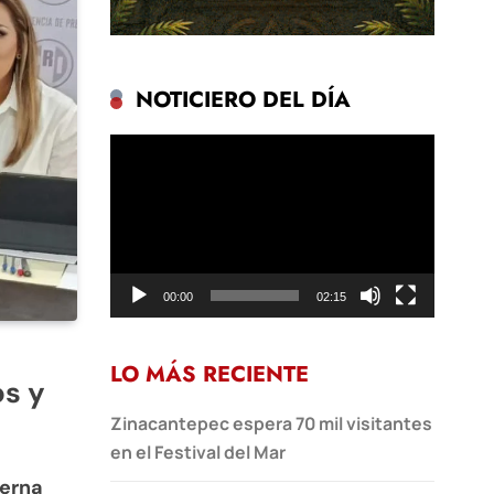
NOTICIERO DEL DÍA
Reproductor
de
vídeo
00:00
02:15
LO MÁS RECIENTE
os y
Zinacantepec espera 70 mil visitantes
en el Festival del Mar
terna