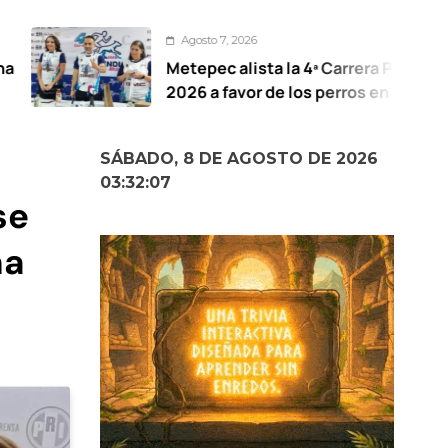
Agosto 7, 2026
Metepec alista la 4ª Carrera Pet Friendly
2026 a favor de los perros en situación de
calle
SÁBADO, 8 DE AGOSTO DE 2026
03:32:08
se
na