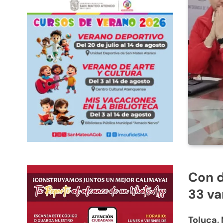
Con d
33 va
Toluca,