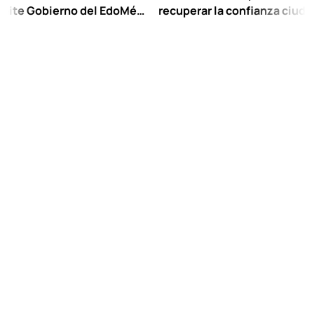
obierno del EdoMéx
recuperar la confianza ciudadana:
eescolar hasta
Chuayffet