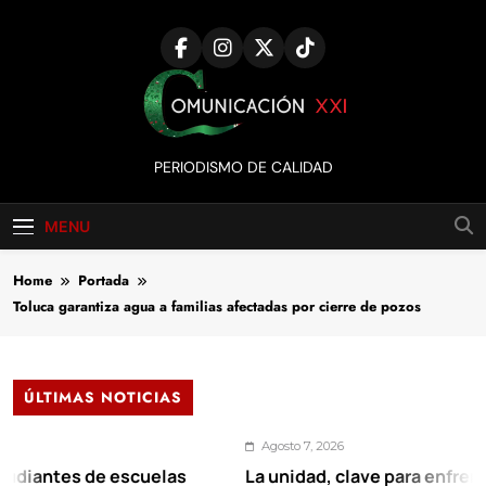
Skip
to
content
Comunicación
PERIODISMO DE CALIDAD
XXI
MENU
Home
Portada
Toluca garantiza agua a familias afectadas por cierre de pozos
ÚLTIMAS NOTICIAS
Agosto 7, 2026
es de escuelas
La unidad, clave para enfrentar los r