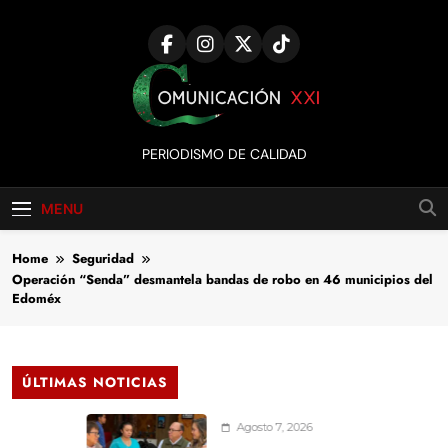
Skip
to
content
Comunicación
PERIODISMO DE CALIDAD
XXI
MENU
Home
Seguridad
Operación “Senda” desmantela bandas de robo en 46 municipios del
Edoméx
ÚLTIMAS NOTICIAS
Agosto 7, 2026