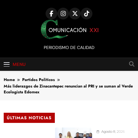
Skip
to
content
Comunicación
PERIODISMO DE CALIDAD
XXI
MENU
Home
Partidos Políticos
Más liderazgos de Zinacantepec renuncian al PRI y se suman al Verde
Ecologista Edomex
ÚLTIMAS NOTICIAS
Agosto 8, 2026