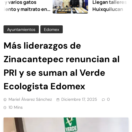
os gatos
Llegan talleres de autoem
 maltrato en
Huixquilucan
Ayuntamientos
Edomex
Más liderazgos de
Zinacantepec renuncian al
PRI y se suman al Verde
Ecologista Edomex
Mariel Álvarez Sánchez
Diciembre 17, 2025
0
10 Mins