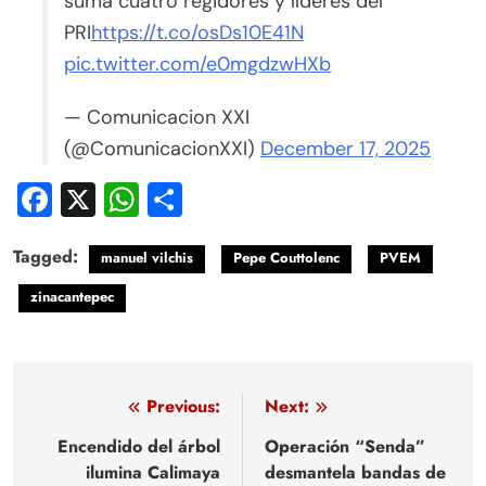
suma cuatro regidores y líderes del
PRI
https://t.co/osDs10E41N
pic.twitter.com/e0mgdzwHXb
— Comunicacion XXI
(@ComunicacionXXI)
December 17, 2025
Facebook
X
WhatsApp
Compartir
Tagged:
manuel vilchis
Pepe Couttolenc
PVEM
zinacantepec
Navegación
Previous:
Next:
de
Encendido del árbol
Operación “Senda”
ilumina Calimaya
desmantela bandas de