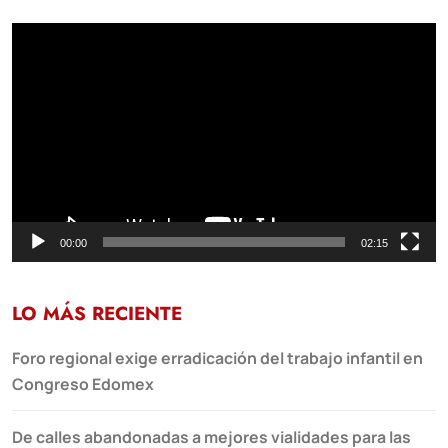
Reproductor
de
vídeo
00:00
02:15
LO MÁS RECIENTE
Foro regional exige erradicación del trabajo infantil en
Congreso Edomex
De calles abandonadas a mejores vialidades para las