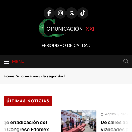
Skip
to
content
Comunicación
PERIODISMO DE CALIDAD
XXI
MENU
Home
operativos de seguridad
ÚLTIMAS NOTICIAS
Agosto 6, 2026
cación del
De calles abandonadas 
reso Edomex
vialidades para las fami