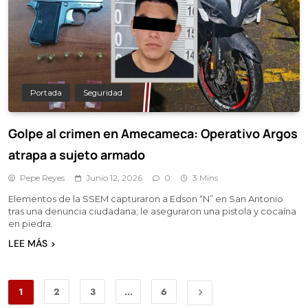
Portada
Seguridad
Golpe al crimen en Amecameca: Operativo Argos
atrapa a sujeto armado
Pepe Reyes
Junio 12, 2026
0
3 Mins
Elementos de la SSEM capturaron a Edson “N” en San Antonio
tras una denuncia ciudadana; le aseguraron una pistola y cocaína
en piedra.
LEE MÁS
1
2
3
…
6