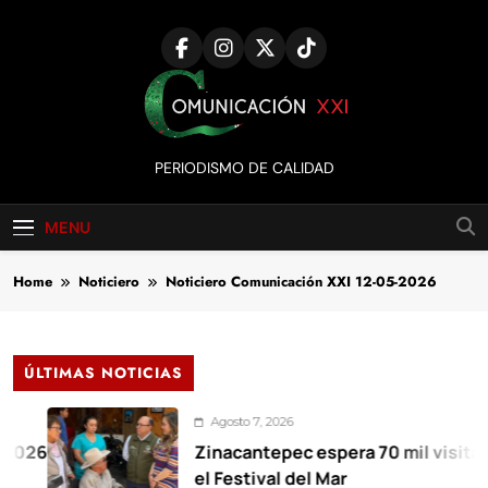
Skip
to
content
Comunicación
PERIODISMO DE CALIDAD
XXI
MENU
Home
Noticiero
Noticiero Comunicación XXI 12-05-2026
ÚLTIMAS NOTICIAS
Agosto 7, 2026
Zinacantepec espera 70 mil visitantes en
el Festival del Mar