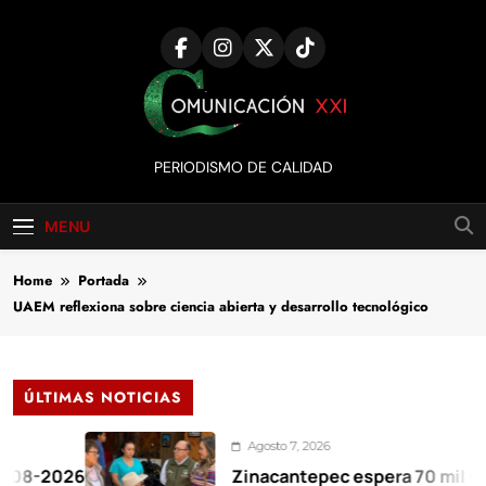
Skip
to
content
Comunicación
PERIODISMO DE CALIDAD
XXI
MENU
Home
Portada
UAEM reflexiona sobre ciencia abierta y desarrollo tecnológico
ÚLTIMAS NOTICIAS
Agosto 7, 2026
026
Zinacantepec espera 70 mil visitante