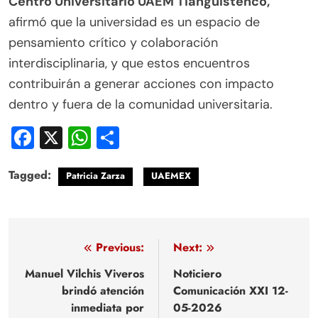
Centro Universitario UAEM Tianguistenco,
afirmó que la universidad es un espacio de
pensamiento crítico y colaboración
interdisciplinaria, y que estos encuentros
contribuirán a generar acciones con impacto
dentro y fuera de la comunidad universitaria.
Facebook
X
WhatsApp
Compartir
Tagged:
Patricia Zarza
UAEMEX
Navegación
Previous:
Next:
de
Manuel Vilchis Viveros
Noticiero
brindó atención
Comunicación XXI 12-
entradas
inmediata por
05-2026