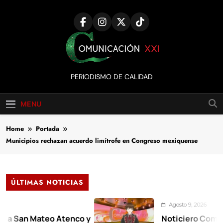
Skip
to
content
Comunicación
PERIODISMO DE CALIDAD
XXI
MENU
Home
Portada
Municipios rechazan acuerdo limítrofe en Congreso mexiquense
ÚLTIMAS NOTICIAS
Agosto 9, 2026
 Mateo Atenco y
Noticiero Comunicación