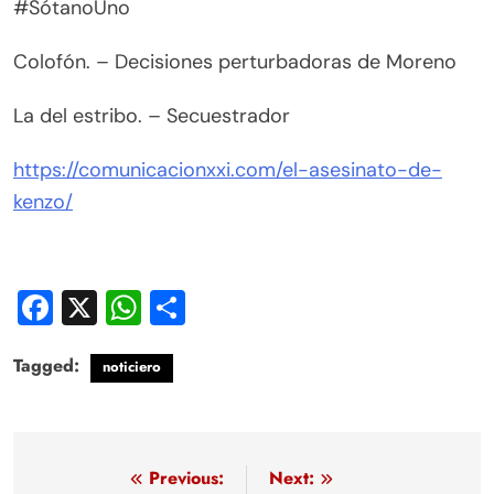
#SótanoUno
Colofón. – Decisiones perturbadoras de Moreno
La del estribo. – Secuestrador
https://comunicacionxxi.com/el-asesinato-de-
kenzo/
Facebook
X
WhatsApp
Compartir
Tagged:
noticiero
Navegación
Previous:
Next: