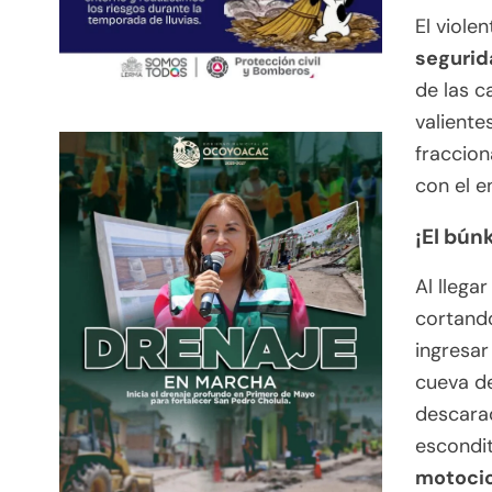
El viole
segurid
de las c
valiente
fraccio
con el e
¡El búnk
Al llega
cortando
ingresar
cueva de
descar
escondit
motocic