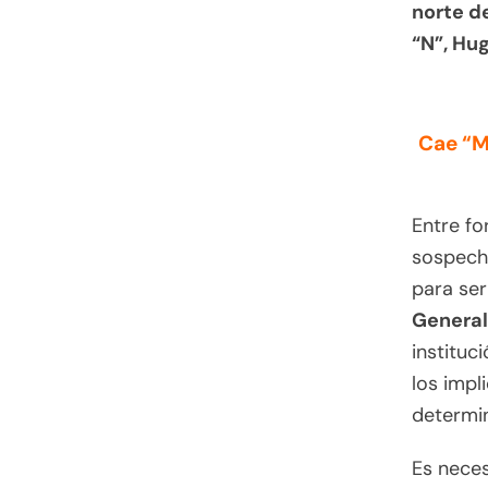
norte d
“N”, Hug
Cae “M
Entre fo
sospecho
para ser
General
instituc
los impl
determin
Es neces