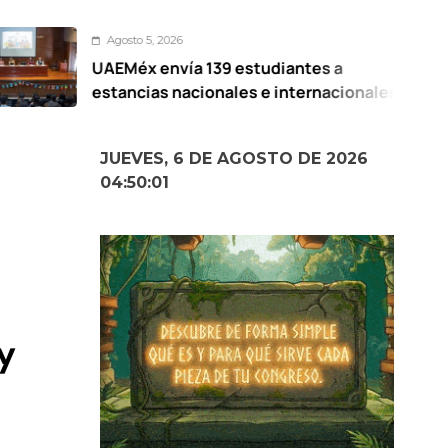
 5, 2026
Agos
 envía 139 estudiantes a
Prese
ias nacionales e internacionales
Elot
Mexi
JUEVES, 6 DE AGOSTO DE 2026
04:50:02
;
y