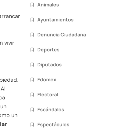
Animales
arrancar
Ayuntamientos
Denuncia Ciudadana
 vivir
Deportes
Diputados
Edomex
opiedad,
 Al
Electoral
ica
 un
Escándalos
omo un
lar
Espectáculos