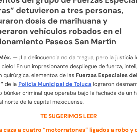
as” detuvieron a tres personas,
raron dosis de marihuana y
eraron vehículos robados en el
ionamiento Paseos San Martín
 Méx.
— ¡La delincuencia no da tregua, pero la justicia 
 cielo! En un impresionante despliegue de fuerza, intel
n quirúrgica, elementos de las
Fuerzas Especiales de
”
de la
Policía Municipal de Toluca
lograron desmant
o búnker criminal que operaba bajo la fachada de un 
 al norte de la capital mexiquense.
TE SUGERIMOS LEER
a caza a cuatro “motorratones” ligados a robo y 