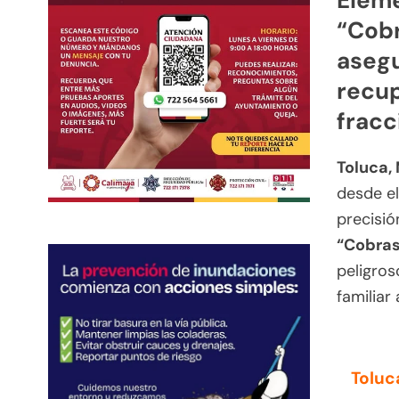
“Cobr
asegu
recup
fracc
Toluca,
desde el
precisió
“Cobras
peligros
familiar
Toluc