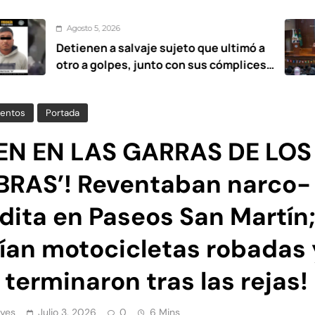
, 2026
Agosto
 a salvaje sujeto que ultimó a
UAEMéx
golpes, junto con sus cómplices
estanc
 años
entos
Portada
EN EN LAS GARRAS DE LOS
BRAS’! Reventaban narco-
dita en Paseos San Martín
nían motocicletas robadas 
 terminaron tras las rejas!
yes
Julio 3, 2026
0
6 Mins