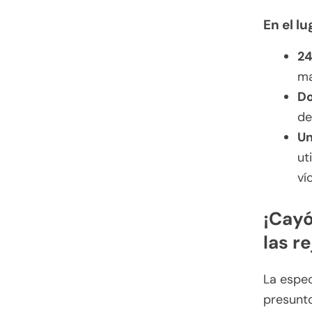
En el l
24
ma
Do
de
Un
ut
ví
¡Cayó
las re
La espec
presunto