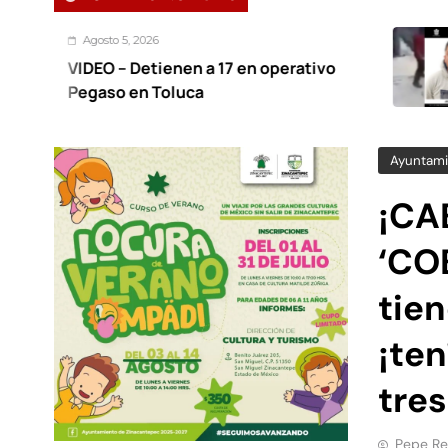
026
Agosto 5
etienen a 17 en operativo
Detienen
n Toluca
otro a 
hace 12
Ayuntami
¡CA
‘CO
tien
¡te
tres
Pepe Re