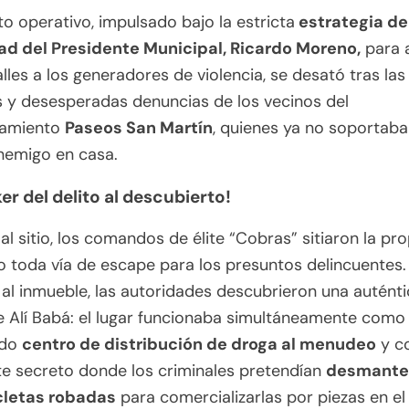
nto operativo, impulsado bajo la estricta
estrategia de
ad del Presidente Municipal, Ricardo Moreno,
para 
alles a los generadores de violencia, se desató tras las
s y desesperadas denuncias de los vecinos del
namiento
Paseos San Martín
, quienes ya no soportaban
nemigo en casa.
er del delito al descubierto!
r al sitio, los comandos de élite “Cobras” sitiaron la pr
 toda vía de escape para los presuntos delincuentes.
 al inmueble, las autoridades descubrieron una autént
 Alí Babá: el lugar funcionaba simultáneamente como
ado
centro de distribución de droga al menudeo
y c
e secreto donde los criminales pretendían
desmante
letas robadas
para comercializarlas por piezas en el