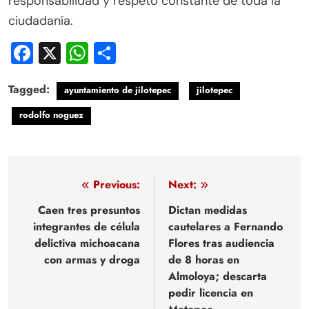
responsabilidad y respeto constante de toda la
ciudadanía.
Facebook
X
WhatsApp
Compartir
Tagged:
ayuntamiento de jilotepec
jilotepec
rodolfo noguez
Navegación
Previous:
Next:
de
Caen tres presuntos
Dictan medidas
integrantes de célula
cautelares a Fernando
entradas
delictiva michoacana
Flores tras audiencia
con armas y droga
de 8 horas en
Almoloya; descarta
pedir licencia en