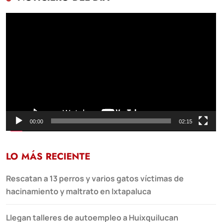
Reproductor
de
vídeo
00:00
02:15
LO MÁS RECIENTE
Rescatan a 13 perros y varios gatos víctimas de
hacinamiento y maltrato en Ixtapaluca
Llegan talleres de autoempleo a Huixquilucan