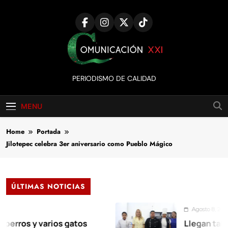
Skip
to
content
Comunicación
PERIODISMO DE CALIDAD
XXI
MENU
Home
Portada
Jilotepec celebra 3er aniversario como Pueblo Mágico
ÚLTIMAS NOTICIAS
Agosto 8, 2026
 y varios gatos
Llegan talleres d