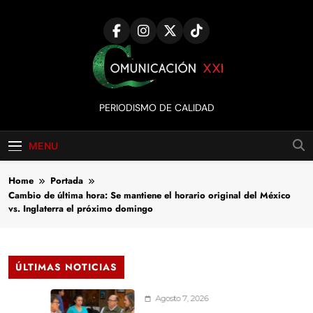
Skip
to
content
Comunicación
PERIODISMO DE CALIDAD
XXI
MENU
Home
Portada
Cambio de última hora: Se mantiene el horario original del México
vs. Inglaterra el próximo domingo
ÚLTIMAS NOTICIAS
Agosto 7, 2026