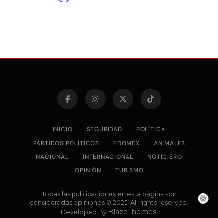
INICIO
SEGURIDAD
POLÍTICA
PARTIDOS POLÍTICOS
EDOMEX
ANIMALES
NACIONAL
INTERNACIONAL
NOTICIERO
OPINIÓN
TURISMO
Todas las publicaciones en esta página son
consideradas opiniones © 2025. All rights reserved.
BlazeThemes
Developed By
.