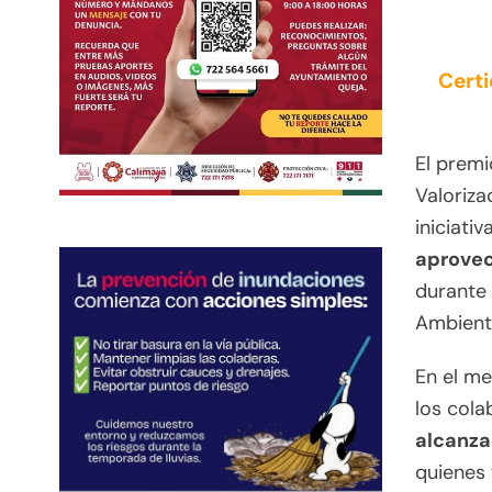
Cert
El premi
Valoriza
iniciati
aprovec
durante 
Ambient
En el men
los col
alcanza
quienes 