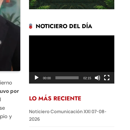
NOTICIERO DEL DÍA
Reproductor
de
vídeo
00:00
02:15
ierno
uvo por
LO MÁS RECIENTE
l
se
Noticiero Comunicación XXI 07-08-
pio y
2026