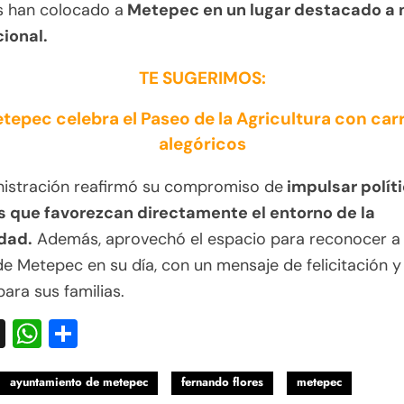
s han colocado a
Metepec en un lugar destacado a n
cional.
TE SUGERIMOS:
tepec celebra el Paseo de la Agricultura con car
alegóricos
nistración reafirmó su compromiso de
impulsar polít
s que favorezcan directamente el entorno de la
dad.
Además, aprovechó el espacio para reconocer a 
e Metepec en su día, con un mensaje de felicitación 
ara sus familias.
acebook
X
WhatsApp
Compartir
ayuntamiento de metepec
fernando flores
metepec