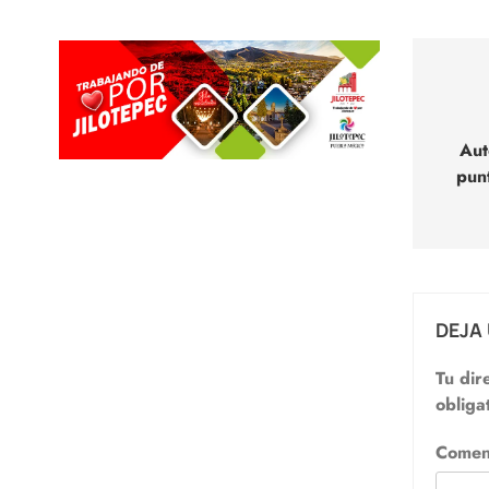
Nav
de
Aut
entr
pun
DEJA
Tu dir
obliga
Comen