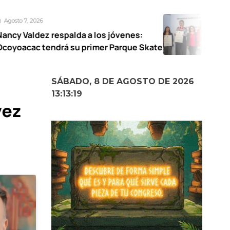
Agosto 7, 2026
palda a los jóvenes:
UAEMéx abre e
á su primer Parque Skate
narrativas fem
SÁBADO, 8 DE AGOSTO DE 2026
13:13:20
vez