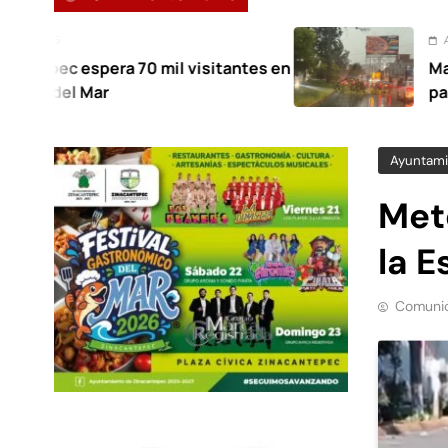
Agosto 7, 2026
a 70 mil visitantes en
Mantiene Toluca 
para atender afec
Ayuntami
Met
la E
Comunic