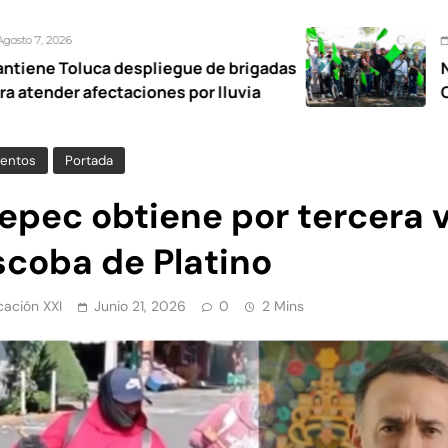
Agosto 7, 2026
despliegue de brigadas
Nancy Valdez res
taciones por lluvia
Ocoyoacac tendr
entos
Portada
epec obtiene por tercera 
scoba de Platino
ación XXI
Junio 21, 2026
0
2 Mins