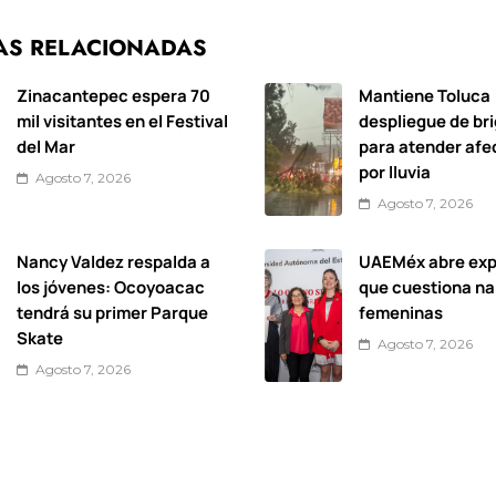
AS RELACIONADAS
Zinacantepec espera 70
Mantiene Toluca
mil visitantes en el Festival
despliegue de br
del Mar
para atender afe
por lluvia
Agosto 7, 2026
Agosto 7, 2026
Nancy Valdez respalda a
UAEMéx abre exp
los jóvenes: Ocoyoacac
que cuestiona na
tendrá su primer Parque
femeninas
Skate
Agosto 7, 2026
Agosto 7, 2026