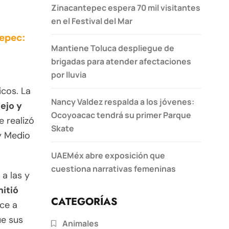
Zinacantepec espera 70 mil visitantes
en el Festival del Mar
epec:
Mantiene Toluca despliegue de
brigadas para atender afectaciones
por lluvia
icos. La
Nancy Valdez respalda a los jóvenes:
ejo y
Ocoyoacac tendrá su primer Parque
 realizó
Skate
y Medio
UAEMéx abre exposición que
cuestiona narrativas femeninas
a las y
itió
CATEGORÍAS
ce a
ue sus
Animales