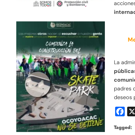
accione
interna
Me
La admi
pública
comuni
padres d
deseos p
F
Tagged: