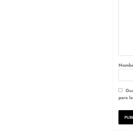
Nomb
Gua
para l