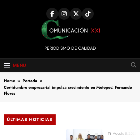
Skip
to
content
Comunicación
PERIODISMO DE CALIDAD
XXI
MENU
Home
Portada
Certidumbre empresarial impulsa crecimiento en Metepec: Fernando
Flores
ÚLTIMAS NOTICIAS
Agosto 8, 2026