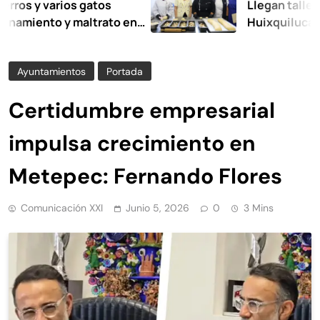
 varios gatos
Llegan talleres de 
nto y maltrato en
Huixquilucan
Ayuntamientos
Portada
Certidumbre empresarial
impulsa crecimiento en
Metepec: Fernando Flores
Comunicación XXI
Junio 5, 2026
0
3 Mins