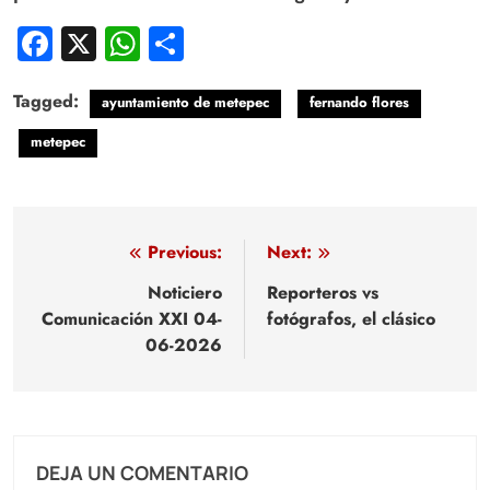
Facebook
X
WhatsApp
Compartir
Tagged:
ayuntamiento de metepec
fernando flores
metepec
Navegación
Previous:
Next:
de
Noticiero
Reporteros vs
Comunicación XXI 04-
fotógrafos, el clásico
entradas
06-2026
DEJA UN COMENTARIO