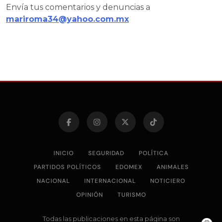
Envía tus comentarios y denuncias a
mariroma34@yahoo.com.mx
INICIO
SEGURIDAD
POLÍTICA
PARTIDOS POLÍTICOS
EDOMEX
ANIMALES
NACIONAL
INTERNACIONAL
NOTICIERO
OPINIÓN
TURISMO
Todas las publicaciones en esta página son