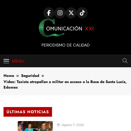
Skip
to
content
Comunicación
PERIODISMO DE CALIDAD
XXI
MENU
Home
Seguridad
Video: Taxista atropellan a militar en acceso a la Base de Santa Lucía,
Edomex
ÚLTIMAS NOTICIAS
Agosto 7, 2026