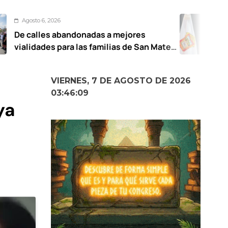
Agosto 6, 2026
andonadas a mejores
UAEMéx pre
ra las familias de San Mateo
de género
icardo Moreno
VIERNES, 7 DE AGOSTO DE 2026
03:46:10
ya