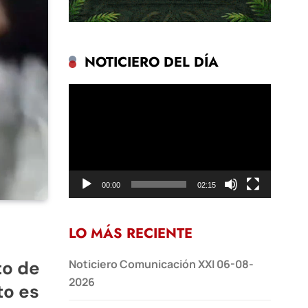
NOTICIERO DEL DÍA
Reproductor
de
vídeo
00:00
02:15
LO MÁS RECIENTE
to de
Noticiero Comunicación XXI 06-08-
2026
to es