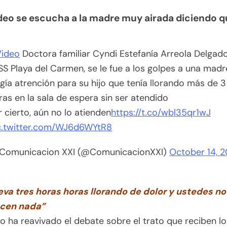
ideo se escucha a la madre muy airada diciendo q
ideo
Doctora familiar Cyndi Estefanía Arreola Delgado
SS Playa del Carmen, se le fue a los golpes a una mad
igía atrención para su hijo que tenía llorando más de 3
ras en la sala de espera sin ser atendido
r cierto, aún no lo atienden
https://t.co/wbl35qr1wJ
c.twitter.com/WJ6d6WYtR8
Comunicacion XXI (@ComunicacionXXI)
October 14, 
leva tres horas horas llorando de dolor y ustedes no
cen nada”
o ha reavivado el debate sobre el trato que reciben lo