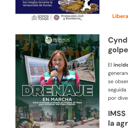
Libera
Cyndi
golpe
El
incid
generand
se obser
seguida 
por dive
IMSS 
la ag