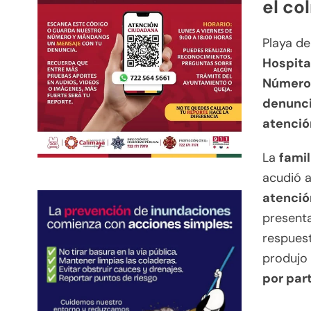
el co
Playa d
Hospita
Número 
denunci
atenció
La
famil
acudió a
atenció
present
respuest
produjo
por par