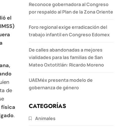
Reconoce gobernadora al Congreso
por respaldo al Plan de la Zona Oriente
ió el
(IMSS)
Foro regional exige erradicación del
uera
trabajo infantil en Congreso Edomex
a
De calles abandonadas a mejores
vialidades para las familias de San
Mateo Oxtotitlán: Ricardo Moreno
ana,
tando
UAEMéx presenta modelo de
uien
gobernanza de género
lta de
se
CATEGORÍAS
física
elgado
.
Animales