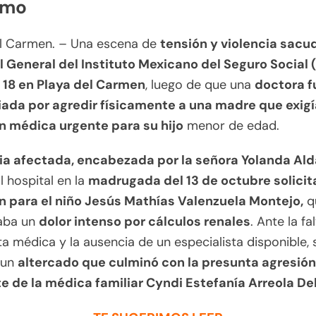
lmo
el Carmen. – Una escena de
tensión y violencia sacud
l General del Instituto Mexicano del Seguro Social 
18 en Playa del Carmen
, luego de que una
doctora f
ada por agredir físicamente a una madre que exigí
n médica urgente para su hijo
menor de edad.
ia afectada, encabezada por la señora Yolanda Ald
l hospital en la
madrugada del 13 de octubre solici
n para el niño Jesús Mathías Valenzuela Montejo,
q
aba un
dolor intenso por cálculos renales
. Ante la fa
a médica y la ausencia de un especialista disponible, 
 un
altercado que culminó con la presunta agresión 
te de la médica familiar Cyndi Estefanía Arreola D