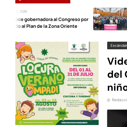
Agosto 6, 2026
adora al Congreso por
Foro regional e
de la Zona Oriente
trabajo infant
Escándal
Vid
del
niñ
Redacci