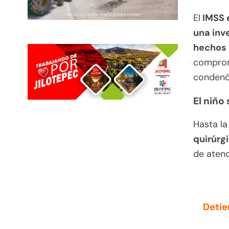
El
IMSS e
una inve
hechos
compromi
condenó 
El niño
Hasta la
quirúrg
de atenc
Detie