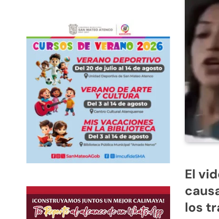
El vi
causa
los t