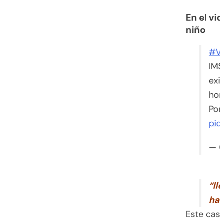
En el v
niño
#V
IM
ex
ho
Po
pi
— 
“l
ha
Este cas