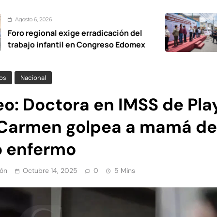
Agosto 6, 2026
xige erradicación del
De calles ab
il en Congreso Edomex
vialidades pa
Oxtotitlán: R
os
Nacional
eo: Doctora en IMSS de Pla
 Carmen golpea a mamá de
o enfermo
ón
Octubre 14, 2025
0
5 Mins