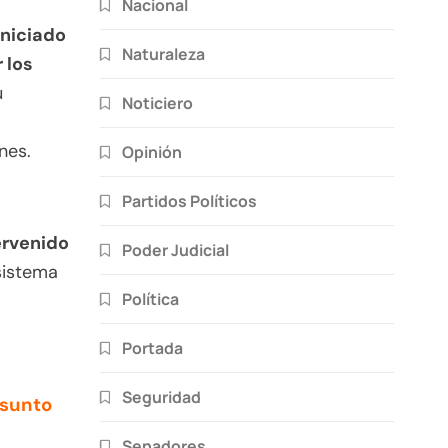
Nacional
iniciado
Naturaleza
 los
u
Noticiero
nes.
Opinión
Partidos Políticos
ervenido
Poder Judicial
 sistema
Política
Portada
Seguridad
esunto
Senadores