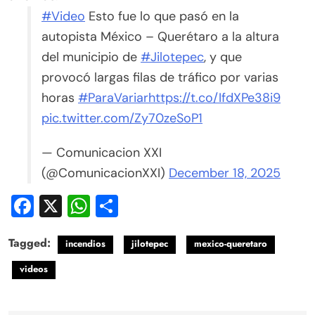
#Video
Esto fue lo que pasó en la
autopista México – Querétaro a la altura
del municipio de
#Jilotepec
, y que
provocó largas filas de tráfico por varias
horas
#ParaVariar
https://t.co/IfdXPe38i9
pic.twitter.com/Zy70zeSoP1
— Comunicacion XXI
(@ComunicacionXXI)
December 18, 2025
Facebook
X
WhatsApp
Compartir
Tagged:
incendios
jilotepec
mexico-queretaro
videos