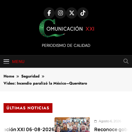
Skip
to
content
Comunicación
PERIODISMO DE CALIDAD
XXI
MENU
Home
Seguridad
Video: Incendio paralizó la México–Querétaro
ÚLTIMAS NOTICIAS
Agosto 6, 2026
 XXI 06-08-2026
Reconoce gobernadora a