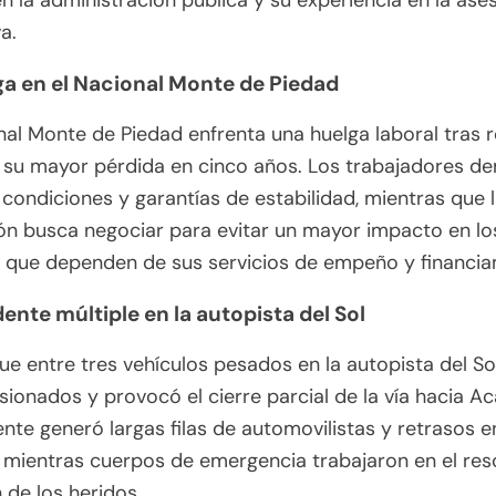
en la administración pública y su experiencia en la ase
va.
ga en el Nacional Monte de Piedad
nal Monte de Piedad enfrenta una huelga laboral tras r
 su mayor pérdida en cinco años. Los trabajadores 
condiciones y garantías de estabilidad, mientras que 
ión busca negociar para evitar un mayor impacto en lo
 que dependen de sus servicios de empeño y financia
dente múltiple en la autopista del Sol
e entre tres vehículos pesados en la autopista del So
esionados y provocó el cierre parcial de la vía hacia A
ente generó largas filas de automovilistas y retrasos e
, mientras cuerpos de emergencia trabajaron en el res
 de los heridos.