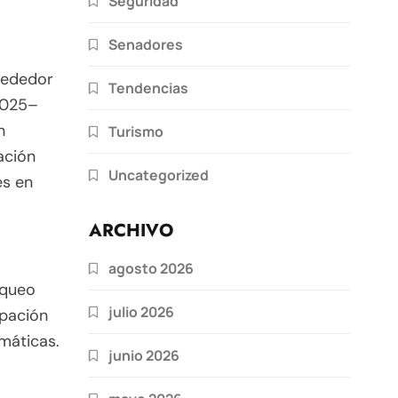
Seguridad
Senadores
rededor
Tendencias
2025–
n
Turismo
ación
Uncategorized
es en
ARCHIVO
agosto 2026
oqueo
julio 2026
upación
máticas.
junio 2026