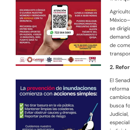
Agricult
México–P
se dirig
demanda
de comer
transpor
2. Refo
El Senad
reforma 
cambios 
busca fo
Judicial
especial