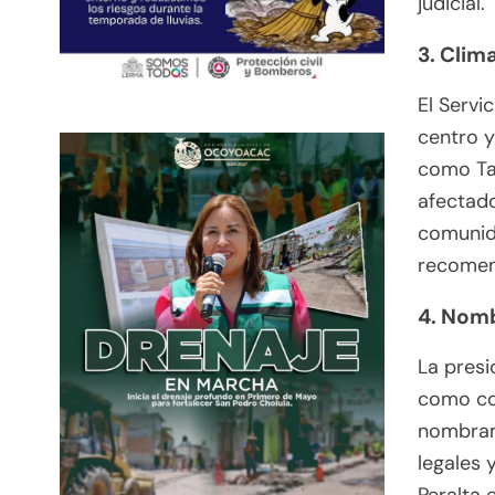
judicial.
3. Clim
El Servi
centro y
como Ta
afectado
comunida
recomend
4. Nomb
La pres
como con
nombram
legales 