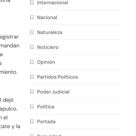
soría
Internacional
Nacional
Naturaleza
egistrar
demandan
Noticiero
la
Opinión
s
miento.
Partidos Políticos
Poder Judicial
l dejó
Política
capulco.
n el
Portada
cate y la