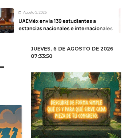
o 5, 2026
Ago
x envía 139 estudiantes a
Pres
cias nacionales e internacionales
Elot
Mex
JUEVES, 6 DE AGOSTO DE 2026
07:33:51
-