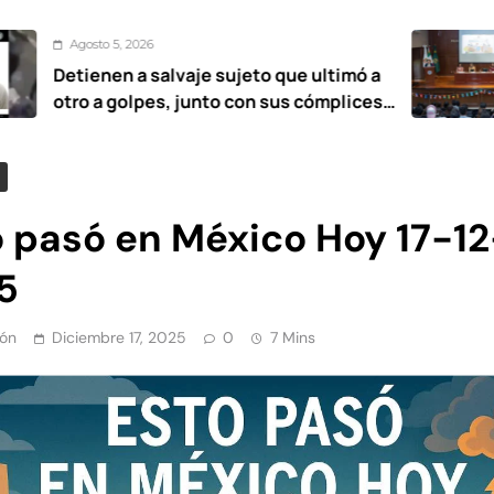
5, 2026
Agost
n a salvaje sujeto que ultimó a
UAEMé
golpes, junto con sus cómplices
estan
2 años
o pasó en México Hoy 17-12
5
ón
Diciembre 17, 2025
0
7 Mins