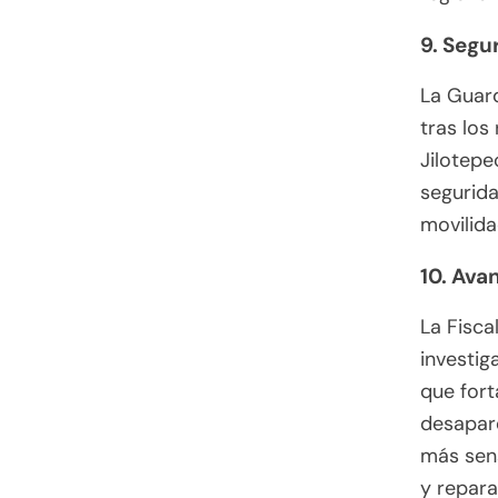
9. Segu
La Guard
tras los
Jilotepe
segurida
movilida
10. Ava
La Fisca
investig
que fort
desapar
más sens
y repara