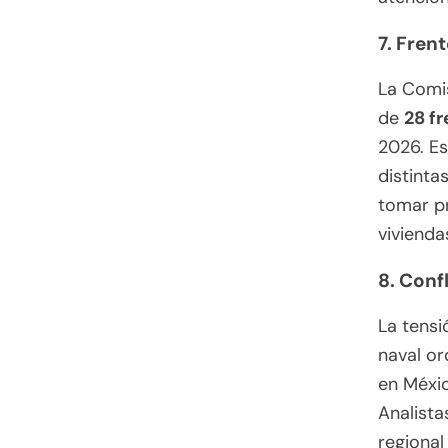
7. Fren
La Comi
de
28 fr
2026. Es
distinta
tomar pr
vivienda
8. Conf
La tensi
naval o
en Méxic
Analista
regional