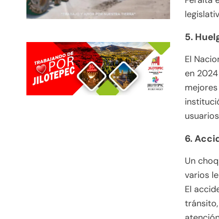
Peralta 
legislati
5. Huel
El Nacio
en 2024
mejores 
instituc
usuarios
6. Acci
Un choqu
varios l
El accid
tránsito
atención