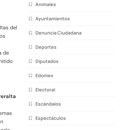
Animales
Ayuntamientos
ltas del
Denuncia Ciudadana
dos
Deportes
a de
mitido
Diputados
Edomex
Electoral
eralta
Escándalos
temas
Espectáculos
án