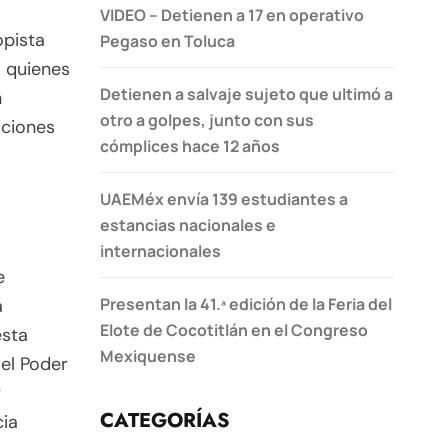
VIDEO – Detienen a 17 en operativo
opista
Pegaso en Toluca
a quienes
Detienen a salvaje sujeto que ultimó a
n
otro a golpes, junto con sus
iciones
cómplices hace 12 años
UAEMéx envía 139 estudiantes a
estancias nacionales e
internacionales
e
Presentan la 41.ª edición de la Feria del
a
Elote de Cocotitlán en el Congreso
esta
Mexiquense
 el Poder
y
CATEGORÍAS
cia