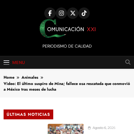
Skip
to
content
Comunicación
PERIODISMO DE CALIDAD
XXI
MENU
Home
Animales
Video: El último suspiro de Mina; fallece osa rescatada que conmovió
a México tras meses de lucha
ÚLTIMAS NOTICIAS
Agosto 6, 2026