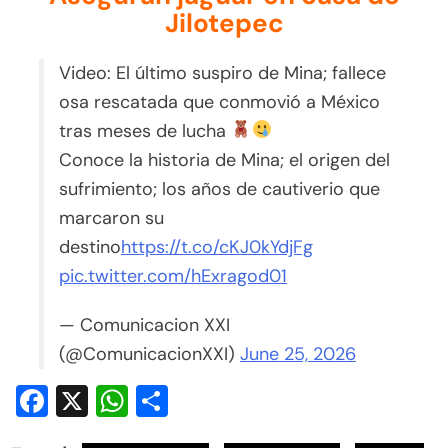
Jilotepec
Video: El último suspiro de Mina; fallece
osa rescatada que conmovió a México
tras meses de lucha
Conoce la historia de Mina; el origen del
sufrimiento; los años de cautiverio que
marcaron su
destino
https://t.co/cKJ0kYdjFg
pic.twitter.com/hExragod01
— Comunicacion XXI
(@ComunicacionXXI)
June 25, 2026
Facebook
X
WhatsApp
Compartir