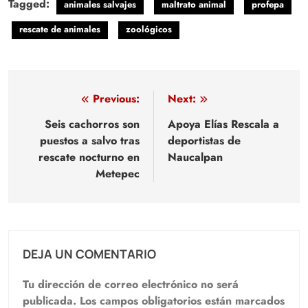
Tagged:
animales salvajes
maltrato animal
profepa
rescate de animales
zoológicos
Navegación
Previous:
Next:
de
Seis cachorros son
Apoya Elías Rescala a
puestos a salvo tras
deportistas de
entradas
rescate nocturno en
Naucalpan
Metepec
DEJA UN COMENTARIO
Tu dirección de correo electrónico no será
publicada.
Los campos obligatorios están marcados