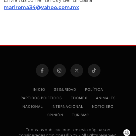
Envía tus comentarios y denuncias a
mariroma34@yahoo.com.mx
INICIO
SEGURIDAD
POLÍTICA
PARTIDOS POLÍTICOS
EDOMEX
ANIMALES
NACIONAL
INTERNACIONAL
NOTICIERO
OPINIÓN
TURISMO
Todas las publicaciones en esta página son
consideradas opiniones © 2025. All rights reserved.