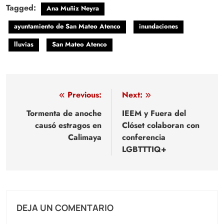
Tagged:
Ana Muñiz Neyra
ayuntamiento de San Mateo Atenco
inundaciones
lluvias
San Mateo Atenco
Navegación
Previous:
Next:
de
Tormenta de anoche
IEEM y Fuera del
causó estragos en
Clóset colaboran con
entradas
Calimaya
conferencia
LGBTTTIQ+
DEJA UN COMENTARIO