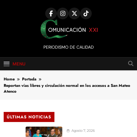
Skip
to
content
Comunicación
PERIODISMO DE CALIDAD
XXI
MENU
Home
Portada
Reportan vías libres y circulación normal en los accesos a San Mateo
Atenco
ÚLTIMAS NOTICIAS
Agosto 7, 2026