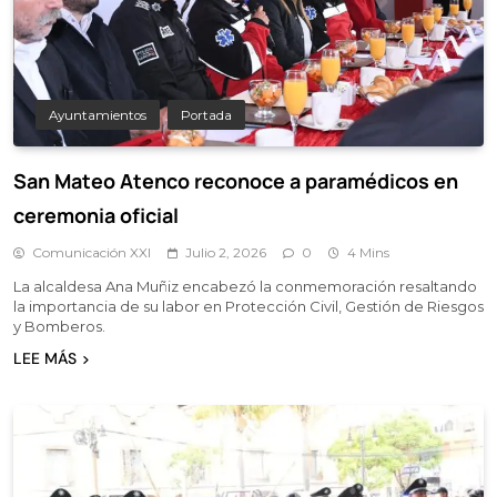
Ayuntamientos
Portada
San Mateo Atenco reconoce a paramédicos en
ceremonia oficial
Comunicación XXI
Julio 2, 2026
0
4 Mins
La alcaldesa Ana Muñiz encabezó la conmemoración resaltando
la importancia de su labor en Protección Civil, Gestión de Riesgos
y Bomberos.
LEE MÁS