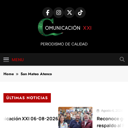
Skip
to
content
Comunicación
PERIODISMO DE CALIDAD
XXI
MENU
Home
San Mateo Atenco
ÚLTIMAS NOTICIAS
Agosto 6, 2026
 XXI 06-08-2026
Reconoce gobernadora a
respaldo al Plan de la Z