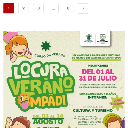
1
2
3
…
8